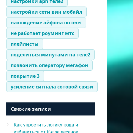
настройки apn теле2
настройки сети вин мобайл
нахождение айфона по imei
не работает роуминг мтс
плейлисты
поделиться минутами на теле2
позвонить оператору мегафон
покрытие 3
усиление сигнала сотовой связи
Свежие записи
Как упростить логику кода и
избавиться от if-else лесенок