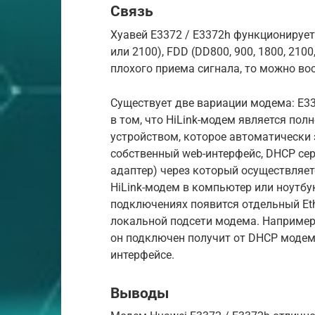
Связь
Хуавей E3372 / E3372h функционирует 
или 2100), FDD (DD800, 900, 1800, 210
плохого приема сигнала, то можно в
Существует две вариации модема: E337
в том, что HiLink-модем является по
устройством, которое автоматически 
собственный web-интерфейс, DHCP сер
адаптер) через который осуществляет
HiLink-модем в компьютер или ноутбук
подключениях появится отдельный Eth
локальной подсети модема. Например, 
он подключен получит от DHCP модема
интерфейсе.
Выводы