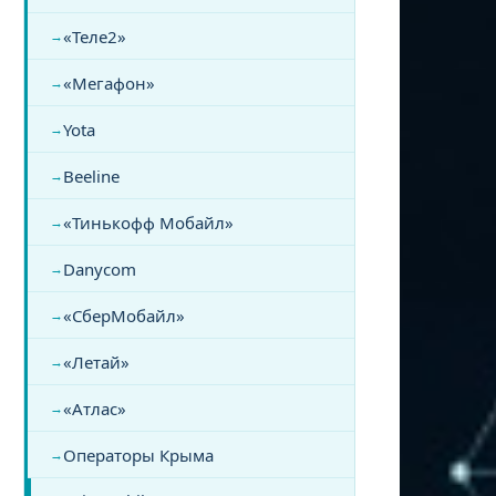
«Теле2»
«Мегафон»
Yota
Beeline
«Тинькофф Мобайл»
Danycom
«СберМобайл»
«Летай»
«Атлас»
Операторы Крыма