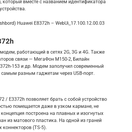
и, который вместе с названием идентификатора
устройства.
hbord) Huawei E8372h – WebUi_17.100.12.00.03
372h
модем, работающий в сетях 2G, 3G и 4G. Также
торов связи — МегаФон M150-2, Билайн
3372h-153 и др. Модем заполучил современный
к самым разным гаджетам через USB-порт.
2 / E3372h позволяет брать с собой устройство
остью помещается даже в узком кармане, не
 концепция построена на плавных и изогнутых
ан из матового пластика. На одной из граней
 коннекторов (TS-5).