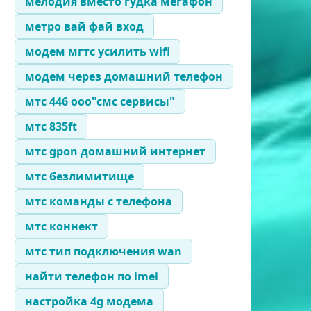
мелодия вместо гудка мегафон
метро вай фай вход
модем мгтс усилить wifi
модем через домашний телефон
мтс 446 ооо"смс сервисы"
мтс 835ft
мтс gpon домашний интернет
мтс безлимитище
мтс команды с телефона
мтс коннект
мтс тип подключения wan
найти телефон по imei
настройка 4g модема