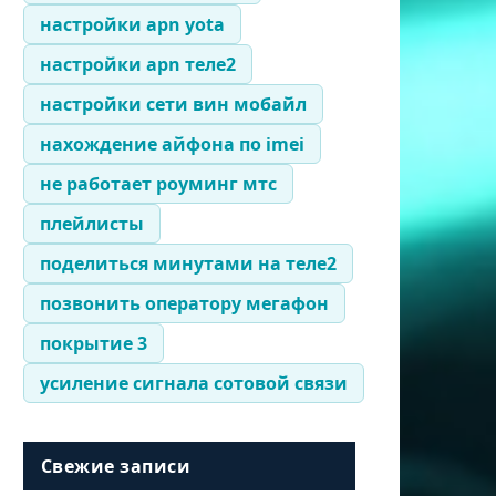
настройки apn yota
настройки apn теле2
настройки сети вин мобайл
нахождение айфона по imei
не работает роуминг мтс
плейлисты
поделиться минутами на теле2
позвонить оператору мегафон
покрытие 3
усиление сигнала сотовой связи
Свежие записи