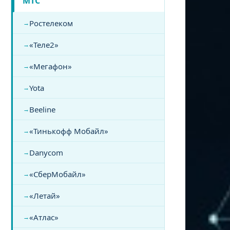
МТС
Ростелеком
«Теле2»
«Мегафон»
Yota
Beeline
«Тинькофф Мобайл»
Danycom
«СберМобайл»
«Летай»
«Атлас»