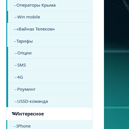
Операторы Крыма
Win mobile
«Вайнах Телеком»
Тарифы
Опции
SMS
4G
Роуминг
USSD-команда
Интересное
IPhone