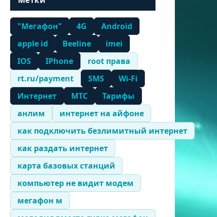
Метки
"Мегафон"
4G
Android
apple id
Beeline
imei
IOS
IPhone
root права
rt.ru/payment
SMS
Wi-Fi
Интернет
МТС
Тарифы
анлим
интернет на айфоне
как подключить безлимитный интернет
как раздать интернет
карта базовых станций
компьютер не видит модем
мегафон м