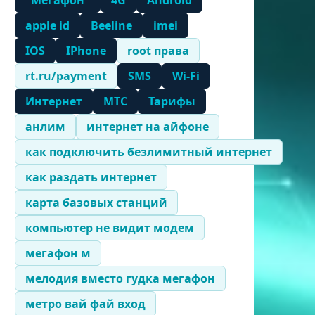
"Мегафон"
4G
Android
apple id
Beeline
imei
IOS
IPhone
root права
rt.ru/payment
SMS
Wi-Fi
Интернет
МТС
Тарифы
анлим
интернет на айфоне
как подключить безлимитный интернет
как раздать интернет
карта базовых станций
компьютер не видит модем
мегафон м
мелодия вместо гудка мегафон
метро вай фай вход