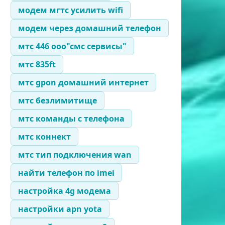
модем мгтс усилить wifi
модем через домашний телефон
мтс 446 ооо"смс сервисы"
мтс 835ft
мтс gpon домашний интернет
мтс безлимитище
мтс команды с телефона
мтс коннект
мтс тип подключения wan
найти телефон по imei
настройка 4g модема
настройки apn yota