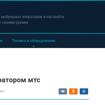
х мобильных операторов и настройте
т своими руками
ое
Техника и оборудование
ратором мтс
оры