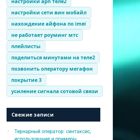
настройки apn теле2
настройки сети вин мобайл
нахождение айфона по imei
не работает роуминг мтс
плейлисты
поделиться минутами на теле2
позвонить оператору мегафон
покрытие 3
усиление сигнала сотовой связи
Свежие записи
Тернарный оператор: синтаксис,
использование и примеры