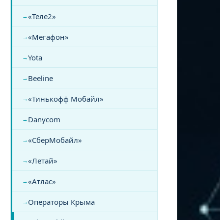
«Теле2»
«Мегафон»
Yota
Beeline
«Тинькофф Мобайл»
Danycom
«СберМобайл»
«Летай»
«Атлас»
Операторы Крыма