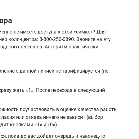
тора
енно не имеете доступа к этой «симке»? Для
р колл-центра: 8-800-250-0890. Звоните на эту
ородского телефона. Алгоритм практически
инение с данной линией не тарифицируется (не
сразу жать «1». После перехода в следующий
ожности поучаствовать в оценке качества работы
гласия или отказа ничего не зависит (выбор
дит кнопками «1» и «0»).
я, пока до вас дойдет очередь и наконец-то