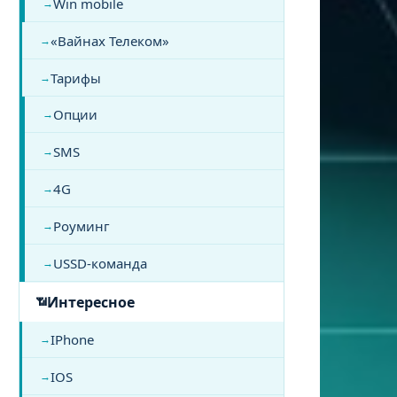
Win mobile
«Вайнах Телеком»
Тарифы
Опции
SMS
4G
Роуминг
USSD-команда
Интересное
IPhone
IOS