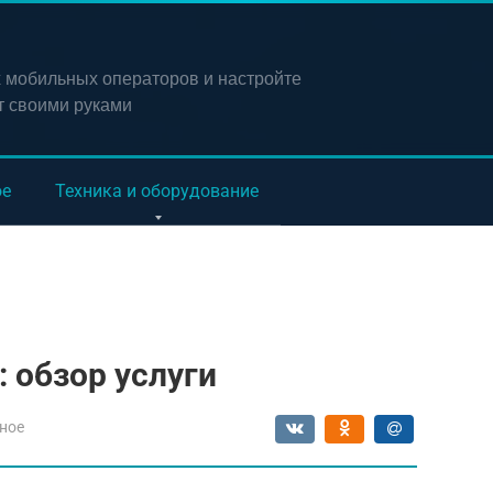
х мобильных операторов и настройте
т своими руками
ое
Техника и оборудование
 обзор услуги
ное