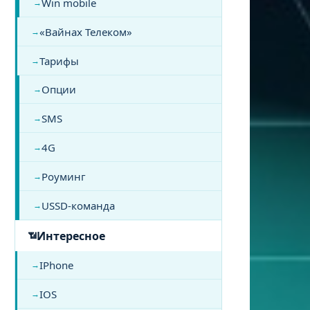
Win mobile
«Вайнах Телеком»
Тарифы
Опции
SMS
4G
Роуминг
USSD-команда
Интересное
IPhone
IOS