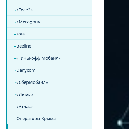
«Теле2»
«Мегафон»
Yota
Beeline
«Тинькофф Мобайл»
Danycom
«СберМобайл»
«Летай»
«Атлас»
Операторы Крыма