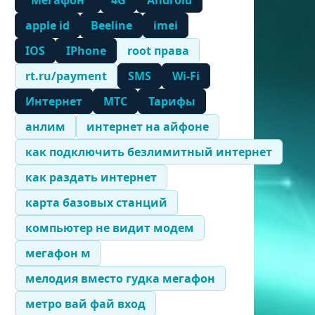
"Мегафон"
4G
Android
apple id
Beeline
imei
IOS
IPhone
root права
rt.ru/payment
SMS
Wi-Fi
Интернет
МТС
Тарифы
анлим
интернет на айфоне
как подключить безлимитный интернет
как раздать интернет
карта базовых станций
компьютер не видит модем
мегафон м
мелодия вместо гудка мегафон
метро вай фай вход