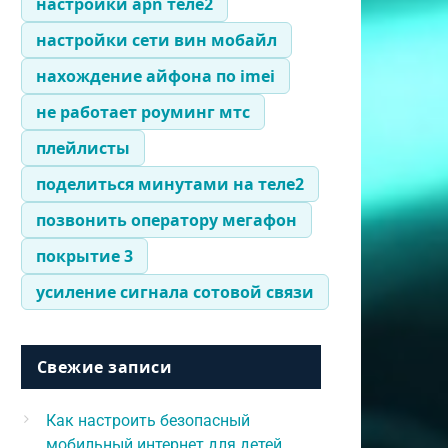
настройки apn теле2
настройки сети вин мобайл
нахождение айфона по imei
не работает роуминг мтс
плейлисты
поделиться минутами на теле2
позвонить оператору мегафон
покрытие 3
усиление сигнала сотовой связи
Свежие записи
Как настроить безопасный
мобильный интернет для детей