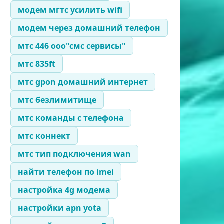
модем мгтс усилить wifi
модем через домашний телефон
мтс 446 ооо"смс сервисы"
мтс 835ft
мтс gpon домашний интернет
мтс безлимитище
мтс команды с телефона
мтс коннект
мтс тип подключения wan
найти телефон по imei
настройка 4g модема
настройки apn yota