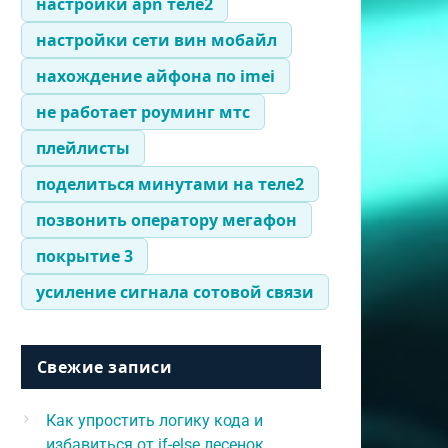
настройки apn теле2
настройки сети вин мобайл
нахождение айфона по imei
не работает роуминг мтс
плейлисты
поделиться минутами на теле2
позвонить оператору мегафон
покрытие 3
усиление сигнала сотовой связи
Свежие записи
Как упростить логику кода и
избавиться от if-else лесенок