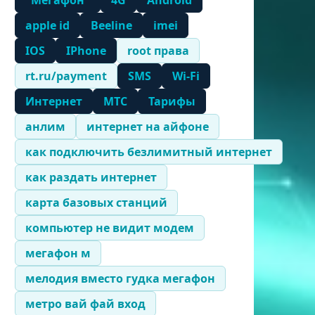
"Мегафон"
4G
Android
apple id
Beeline
imei
IOS
IPhone
root права
rt.ru/payment
SMS
Wi-Fi
Интернет
МТС
Тарифы
анлим
интернет на айфоне
как подключить безлимитный интернет
как раздать интернет
карта базовых станций
компьютер не видит модем
мегафон м
мелодия вместо гудка мегафон
метро вай фай вход