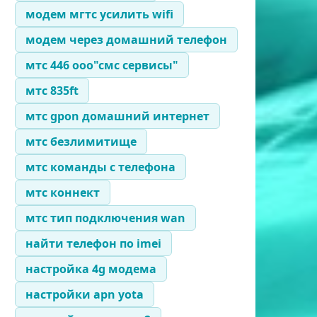
модем мгтс усилить wifi
модем через домашний телефон
мтс 446 ооо"смс сервисы"
мтс 835ft
мтс gpon домашний интернет
мтс безлимитище
мтс команды с телефона
мтс коннект
мтс тип подключения wan
найти телефон по imei
настройка 4g модема
настройки apn yota