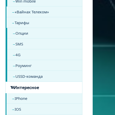
Win mobile
«Вайнах Телеком»
Тарифы
Опции
SMS
4G
Роуминг
USSD-команда
Интересное
IPhone
IOS