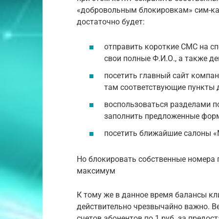
«добровольным блокировкам» сим-кар
достаточно будет:
отправить короткие СМС на сп
свои полные Ф.И.О., а также 
посетить главный сайт компан
там соответствующие пункты д
воспользоваться разделами п
заполнить предложенные форм
посетить ближайшие салоны «М
Но блокировать собственные номера 
максимум
К тому же в данное время балансы кл
действительно чрезвычайно важно. В
счетов абонентов по 1 руб. за предос