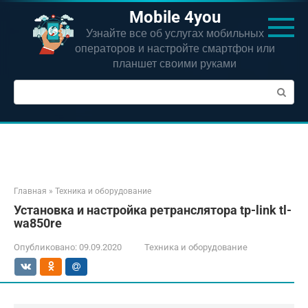
Перейти
Mobile 4you
к
Узнайте все об услугах мобильных
контенту
операторов и настройте смартфон или
планшет своими руками
Поиск:
Главная
»
Техника и оборудование
Установка и настройка ретранслятора tp-link tl-
wa850re
Опубликовано:
09.09.2020
Техника и оборудование