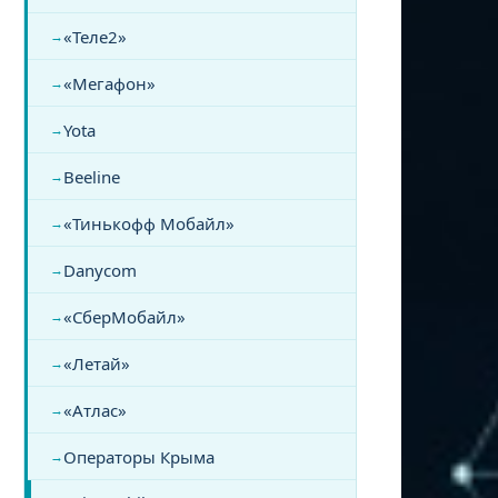
«Теле2»
«Мегафон»
Yota
Beeline
«Тинькофф Мобайл»
Danycom
«СберМобайл»
«Летай»
«Атлас»
Операторы Крыма