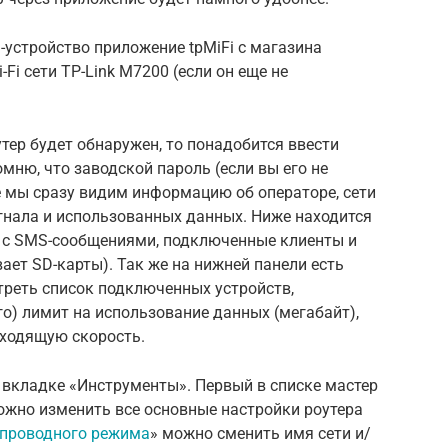
d-устройство приложение tpMiFi с магазина
Fi сети TP-Link M7200 (если он еще не
утер будет обнаружен, то понадобится ввести
мню, что заводской пароль (если вы его не
е мы сразу видим информацию об операторе, сети
игнала и использованных данных. Ниже находится
 с SMS-сообщениями, подключенные клиенты и
ает SD-карты). Так же на нижней панели есть
треть список подключенных устройств,
го) лимит на использование данных (мегабайт),
сходящую скорость.
 вкладке «Инструменты». Первый в списке мастер
ожно изменить все основные настройки роутера
спроводного режима
» можно сменить имя сети и/