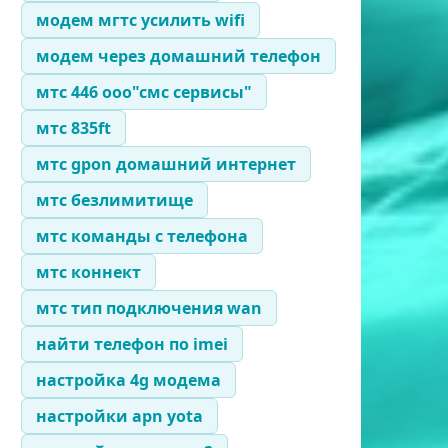
модем мгтс усилить wifi
модем через домашний телефон
мтс 446 ооо"смс сервисы"
мтс 835ft
мтс gpon домашний интернет
мтс безлимитище
мтс команды с телефона
мтс коннект
мтс тип подключения wan
найти телефон по imei
настройка 4g модема
настройки apn yota