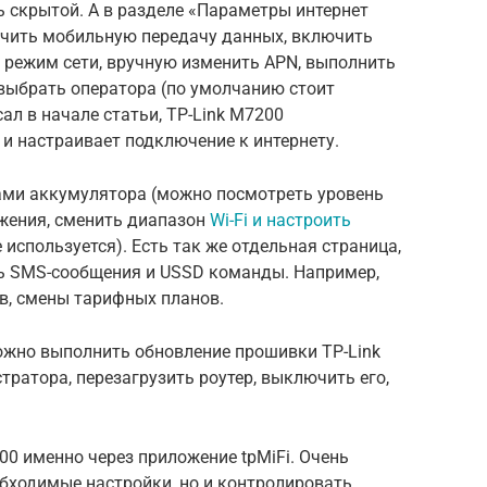
еть скрытой. А в разделе «Параметры интернет
ючить мобильную передачу данных, включить
 режим сети, вручную изменить APN, выполнить
 выбрать оператора (по умолчанию стоит
ал в начале статьи, TP-Link M7200
и настраивает подключение к интернету.
ками аккумулятора (можно посмотреть уровень
жения, сменить диапазон
Wi-Fi и настроить
е используется). Есть так же отдельная страница,
ь SMS-сообщения и USSD команды. Например,
ов, смены тарифных планов.
ожно выполнить обновление прошивки TP-Link
тратора, перезагрузить роутер, выключить его,
0 именно через приложение tpMiFi. Очень
бходимые настройки, но и контролировать