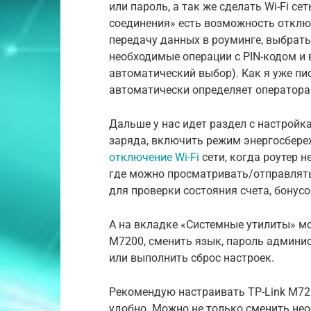
или пароль, а так же сделать Wi-Fi с
соединения» есть возможность откл
передачу данных в роуминге, выбрать
необходимые операции с PIN-кодом и
автоматический выбор). Как я уже пис
автоматически определяет оператора 
Дальше у нас идет раздел с настрой
заряда, включить режим энергосбере
отключение Wi-Fi
сети, когда роутер н
где можно просматривать/отправлят
для проверки состояния счета, бонус
А на вкладке «Системные утилиты» м
M7200, сменить язык, пароль админис
или выполнить сброс настроек.
Рекомендую настраивать TP-Link M720
удобно. Можно не только сменить нео