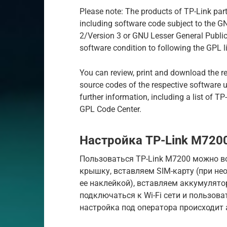
Please note: The products of TP-Link part
including software code subject to the G
2/Version 3 or GNU Lesser General Publi
software condition to following the GPL l
You can review, print and download the r
source codes of the respective software 
further information, including a list of 
GPL Code Center.
Настройка TP-Link M720
Пользоваться TP-Link M7200 можно в
крышку, вставляем SIM-карту (при н
ее наклейкой), вставляем аккумулято
подключаться к Wi-Fi сети и пользов
настройка под оператора происходит