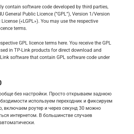
ly contain software code developed by third parties,
NU General Public Licence (“GPL“), Version 1/Version
c License («LGPL»). You may use the respective
icence terms.
espective GPL licence terms here. You receive the GPL
used in TP-Link products for direct download and
TP-Link software that contain GPL software code under
0
ообще без настройки. Просто открываем заднюю
еобходимости используем переходник и фиксируем
р, включаем роутер и через секунд 30 можно
аться интернетом. В большинстве случаев
 автоматически.