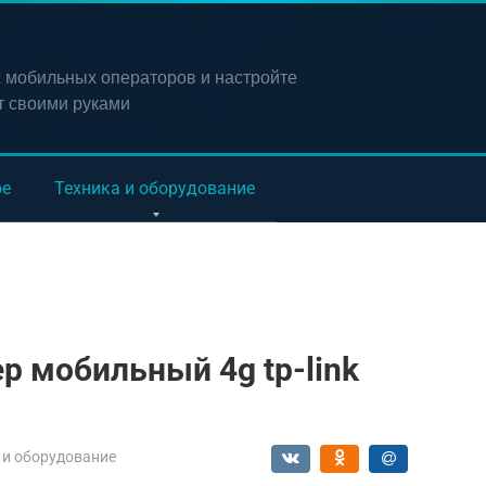
х мобильных операторов и настройте
т своими руками
ое
Техника и оборудование
р мобильный 4g tp-link
 и оборудование