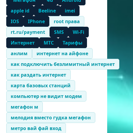
"Мегафон"
4G
Android
apple id
Beeline
imei
IOS
IPhone
root права
rt.ru/payment
SMS
Wi-Fi
Интернет
МТС
Тарифы
анлим
интернет на айфоне
как подключить безлимитный интернет
как раздать интернет
карта базовых станций
компьютер не видит модем
мегафон м
мелодия вместо гудка мегафон
метро вай фай вход