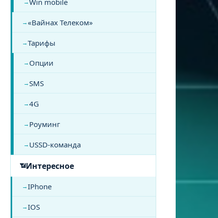
Win mobile
«Вайнах Телеком»
Тарифы
Опции
SMS
4G
Роуминг
USSD-команда
Интересное
IPhone
IOS