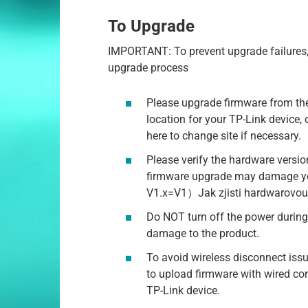
To Upgrade
IMPORTANT: To prevent upgrade failures, 
upgrade process
Please upgrade firmware from the 
location for your TP-Link device, 
here to change site if necessary.
Please verify the hardware versio
firmware upgrade may damage yo
V1.x=V1）Jak zjisti hardwarovou 
Do NOT turn off the power during
damage to the product.
To avoid wireless disconnect iss
to upload firmware with wired co
TP-Link device.