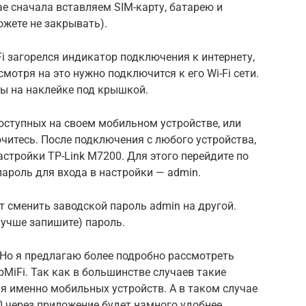
ае сначала вставляем SIM-карту, батарею и
жете не закрывать).
Fi загорелся индикатор подключения к интернету,
смотря на это нужно подключится к его Wi-Fi сети.
ны на наклейке под крышкой.
доступных на своем мобильном устройстве, или
читесь. После подключения с любого устройства,
астройки TP-Link M7200. Для этого перейдите по
й пароль для входа в настройки — admin.
т сменить заводской пароль admin на другой.
лучше запишите) пароль.
 Но я предлагаю более подробно рассмотреть
MiFi. Так как в большинстве случаев такие
я именно мобильных устройств. А в таком случае
 через приложение будет намного удобнее.