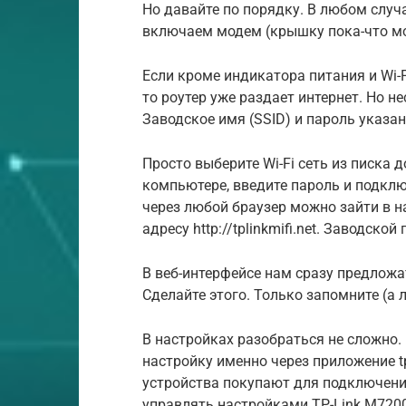
Но давайте по порядку. В любом случ
включаем модем (крышку пока-что мо
Если кроме индикатора питания и Wi-
то роутер уже раздает интернет. Но не
Заводское имя (SSID) и пароль указа
Просто выберите Wi-Fi сеть из писка 
компьютере, введите пароль и подклю
через любой браузер можно зайти в н
адресу http://tplinkmifi.net. Заводско
В веб-интерфейсе нам сразу предложа
Сделайте этого. Только запомните (а 
В настройках разобраться не сложно.
настройку именно через приложение tp
устройства покупают для подключени
управлять настройками TP-Link M7200