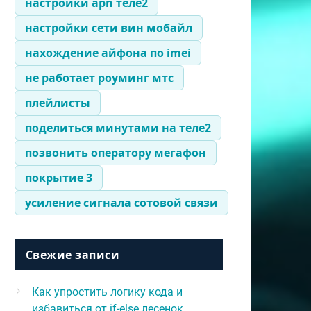
настройки apn теле2
настройки сети вин мобайл
нахождение айфона по imei
не работает роуминг мтс
плейлисты
поделиться минутами на теле2
позвонить оператору мегафон
покрытие 3
усиление сигнала сотовой связи
Свежие записи
Как упростить логику кода и
избавиться от if-else лесенок