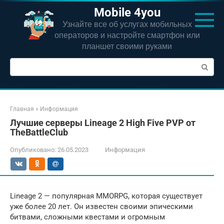
Перейти
Mobile 4you
к
Узнайте все об услугах мобильных
контенту
операторов и настройте смартфон или
планшет своими руками
Поиск:
Главная
»
Информация
Лучшие серверы Lineage 2 High Five PVP от
TheBattleClub
Опубликовано:
26.05.2023
Информация
Lineage 2 — популярная MMORPG, которая существует
уже более 20 лет. Он известен своими эпическими
битвами, сложными квестами и огромным