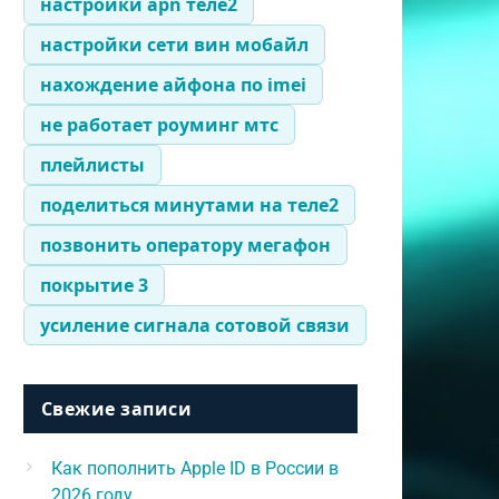
настройки apn теле2
настройки сети вин мобайл
нахождение айфона по imei
не работает роуминг мтс
плейлисты
поделиться минутами на теле2
позвонить оператору мегафон
покрытие 3
усиление сигнала сотовой связи
Свежие записи
Как пополнить Apple ID в России в
2026 году