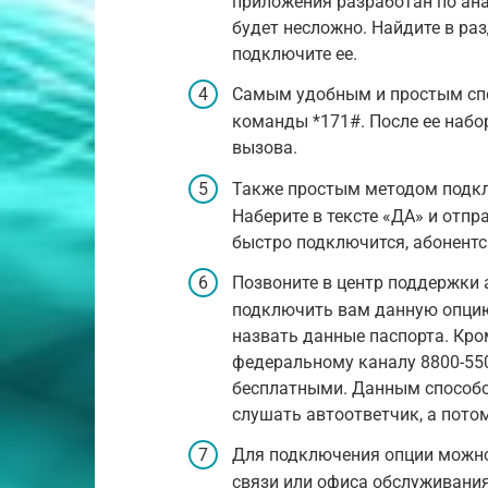
приложения разработан по ана
будет несложно. Найдите в ра
подключите ее.
Самым удобным и простым спо
команды *171#. После ее набо
вызова.
Также простым методом подкл
Наберите в тексте «ДА» и отпр
быстро подключится, абонентс
Позвоните в центр поддержки 
подключить вам данную опцию
назвать данные паспорта. Кро
федеральному каналу 8800-55
бесплатными. Данным способом
слушать автоответчик, а пото
Для подключения опции можн
связи или офиса обслуживания.