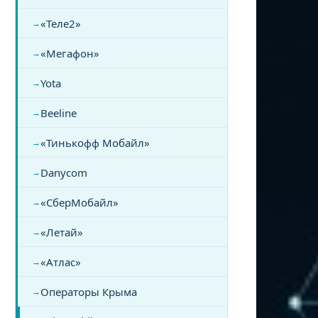
«Теле2»
«Мегафон»
Yota
Beeline
«Тинькофф Мобайл»
Danycom
«СберМобайл»
«Летай»
«Атлас»
Операторы Крыма