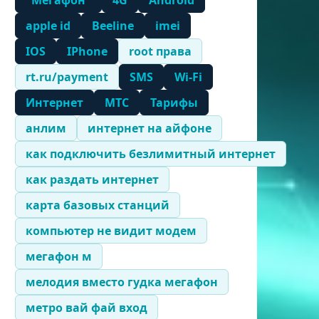
"Мегафон"
4G
Android
apple id
Beeline
imei
IOS
IPhone
root права
rt.ru/payment
SMS
Wi-Fi
Интернет
МТС
Тарифы
анлим
интернет на айфоне
как подключить безлимитный интернет
как раздать интернет
карта базовых станций
компьютер не видит модем
мегафон м
мелодия вместо гудка мегафон
метро вай фай вход