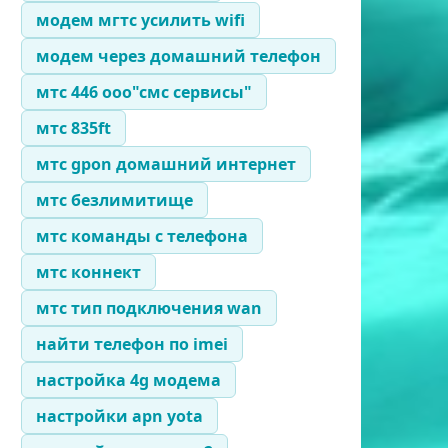
модем мгтс усилить wifi
модем через домашний телефон
мтс 446 ооо"смс сервисы"
мтс 835ft
мтс gpon домашний интернет
мтс безлимитище
мтс команды с телефона
мтс коннект
мтс тип подключения wan
найти телефон по imei
настройка 4g модема
настройки apn yota