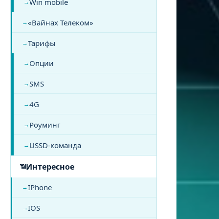
Win mobile
«Вайнах Телеком»
Тарифы
Опции
SMS
4G
Роуминг
USSD-команда
Интересное
IPhone
IOS