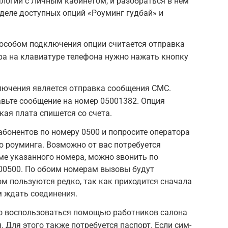
логии с Личным кабинетом, и разобраться в нем
зделе доступных опций «Роуминг гудбай» и
собом подключения опции считается отправка
ра на клавиатуре телефона нужно нажать кнопку
ючения является отправка сообщения СМС.
авьте сообщение на номер 05001382. Опция
кая плата спишется со счета.
абонентов по номеру 0500 и попросите оператора
 роуминга. Возможно от вас потребуется
ме указанного номера, можно звонить по
00500. По обоим номерам вызовы будут
 пользуются редко, так как приходится сначала
м ждать соединения.
о воспользоваться помощью работников салона
 Для этого также потребуется паспорт. Если сим-