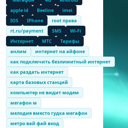
"Мегафон"
4G
Android
apple id
Beeline
imei
IOS
IPhone
root права
rt.ru/payment
SMS
Wi-Fi
Интернет
МТС
Тарифы
анлим
интернет на айфоне
как подключить безлимитный интернет
как раздать интернет
карта базовых станций
компьютер не видит модем
мегафон м
мелодия вместо гудка мегафон
метро вай фай вход