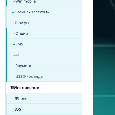
Win mobile
«Вайнах Телеком»
Тарифы
Опции
SMS
4G
Роуминг
USSD-команда
Интересное
IPhone
IOS