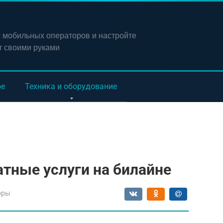
х мобильных операторов и настройте
т своими руками
ое
Техника и оборудование
атные услуги на билайне
оры