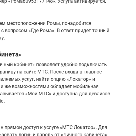
ер «Рома80953177148». Услуга активируется,
ем местоположении Ромы, понадобится
 с вопросом «Где Рома». В ответ придет точный
ту.
бинета»
ичный кабинет» позволяет удобно подключать
раницу на сайте МТС. После входа в главное
вляемых услуг, найти опцию «Локатор» и
ми же возможностями обладает мобильная
называется «Мой МТС» и доступна для девайсов
id.
ван прямой доступ к услуге «МТС Локатор». Для
зовать логин и пароль от «Личного кабинета»