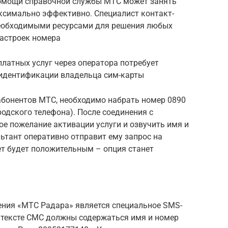
помощи справочной службы МТС может занять
аксимально эффективно. Специалист контакт-
необходимыми ресурсами для решения любых
настроек номера
платных услуг через оператора потребует
 идентификации владельца сим-карты
абонентов МТС, необходимо набрать номер 0890
родского телефона). После соединения с
е пожелание активации услуги и озвучить имя и
ьтант оперативно отправит ему запрос на
ет будет положительным – опция станет
ния «МТС Радара» является специальное SMS-
В тексте СМС должны содержаться имя и номер