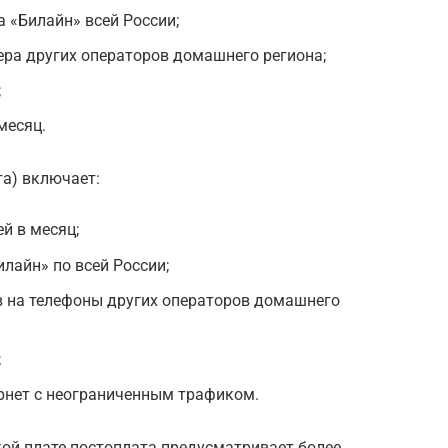
 «Билайн» всей России;
ера других операторов домашнего региона;
;
месяц.
та) включает:
й в месяц;
лайн» по всей России;
в на телефоны других операторов домашнего
;
нет с неограниченным трафиком.
кой плате постоплата предусматривает более