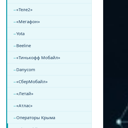
«Теле2»
«Мегафон»
Yota
Beeline
«Тинькофф Мобайл»
Danycom
«СберМобайл»
«Летай»
«Атлас»
Операторы Крыма