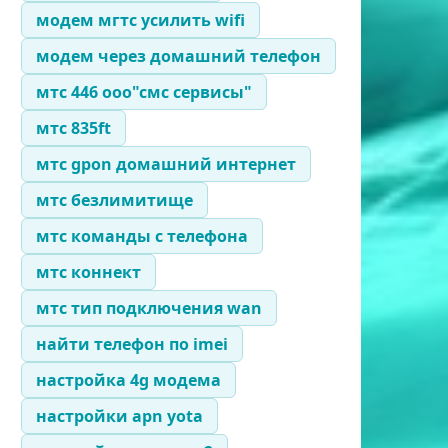
модем мгтс усилить wifi
модем через домашний телефон
мтс 446 ооо"смс сервисы"
мтс 835ft
мтс gpon домашний интернет
мтс безлимитище
мтс команды с телефона
мтс коннект
мтс тип подключения wan
найти телефон по imei
настройка 4g модема
настройки apn yota