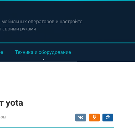
х мобильных операторов и настройте
т своими руками
ое
Техника и оборудование
 yota
оры