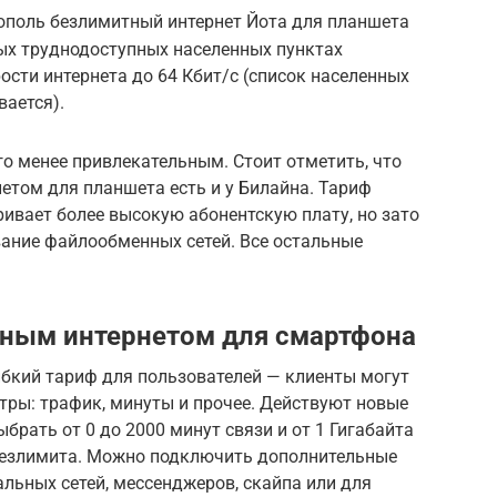
тополь безлимитный интернет Йота для планшета
рых труднодоступных населенных пунктах
ости интернета до 64 Кбит/с (список населенных
вается).
го менее привлекательным. Стоит отметить, что
етом для планшета есть и у Билайна. Тариф
ривает более высокую абонентскую плату, но зато
вание файлообменных сетей. Все остальные
тным интернетом для смартфона
ибкий тариф для пользователей — клиенты могут
тры: трафик, минуты и прочее. Действуют новые
ыбрать от 0 до 2000 минут связи и от 1 Гигабайта
ь безлимита. Можно подключить дополнительные
льных сетей, мессенджеров, скайпа или для