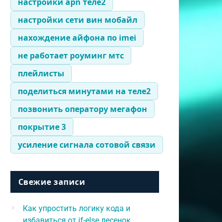
настройки apn теле2
настройки сети вин мобайл
нахождение айфона по imei
не работает роуминг мтс
плейлисты
поделиться минутами на теле2
позвонить оператору мегафон
покрытие 3
усиление сигнала сотовой связи
Свежие записи
Как упростить логику кода и
избавиться от if-else лесенок