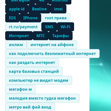
"Мегафон"
4G
Android
apple id
Beeline
imei
IOS
IPhone
root права
rt.ru/payment
SMS
Wi-Fi
Интернет
МТС
Тарифы
анлим
интернет на айфоне
как подключить безлимитный интернет
как раздать интернет
карта базовых станций
компьютер не видит модем
мегафон м
мелодия вместо гудка мегафон
метро вай фай вход