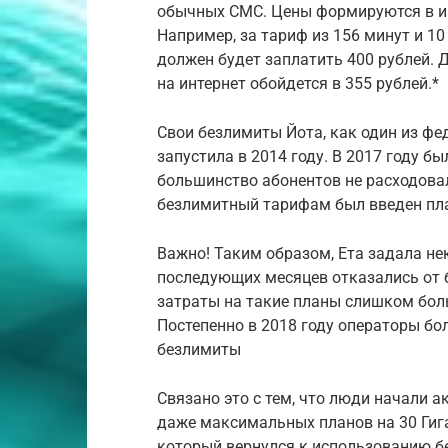
обычных СМС. Цены формируются в и
Например, за тариф из 156 минут и 1
должен будет заплатить 400 рублей. 
на интернет обойдется в 355 рублей.*
Свои безлимиты Йота, как один из ф
запустила в 2014 году. В 2017 году бы
большинство абонентов не расходовал
безлимитный тарифам был введен пла
Важно! Таким образом, Ета задала не
последующих месяцев отказались от б
затраты на такие планы слишком боль
Постепенно в 2018 году операторы б
безлимиты
Связано это с тем, что люди начали 
даже максимальных планов на 30 Гиг
который вернулся к использованию б