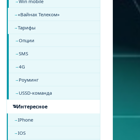
Win mobile
«Вайнах Телеком»
Тарифы
Опции
SMS
4G
Роуминг
USSD-команда
Интересное
IPhone
IOS