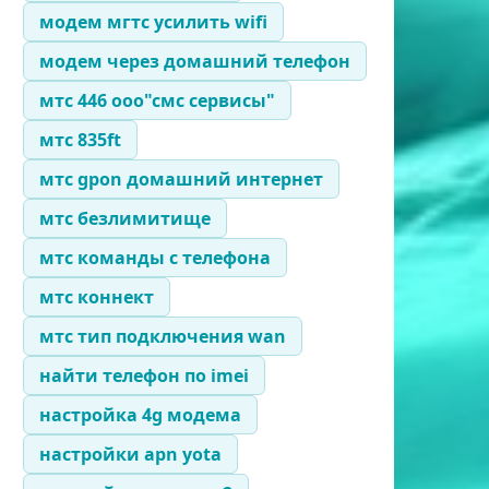
модем мгтс усилить wifi
модем через домашний телефон
мтс 446 ооо"смс сервисы"
мтс 835ft
мтс gpon домашний интернет
мтс безлимитище
мтс команды с телефона
мтс коннект
мтс тип подключения wan
найти телефон по imei
настройка 4g модема
настройки apn yota