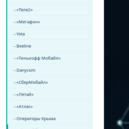
«Теле2»
«Мегафон»
Yota
Beeline
«Тинькофф Мобайл»
Danycom
«СберМобайл»
«Летай»
«Атлас»
Операторы Крыма