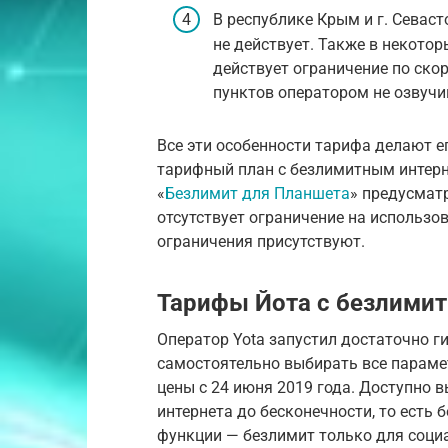
В республике Крым и г. Севас
не действует. Также в некото
действует ограничение по скор
пунктов оператором не озвучи
Все эти особенности тарифа делают е
тарифный план с безлимитным интерн
«
Безлимит для Планшета
» предусмат
отсутствует ограничение на использо
ограничения присутствуют.
Тарифы Йота с безлими
Оператор Yota запустил достаточно г
самостоятельно выбирать все параме
цены с 24 июня 2019 года. Доступно в
интернета до бесконечности, то ест
функции — безлимит только для социа