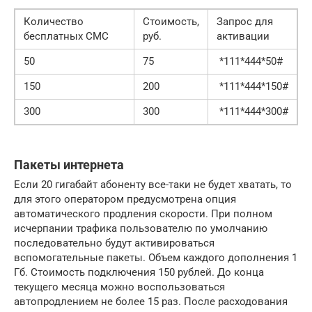
Количество
Стоимость,
Запрос для
бесплатных СМС
руб.
активации
50
75
*111*444*50#
150
200
*111*444*150#
300
300
*111*444*300#
Пакеты интернета
Если 20 гигабайт абоненту все-таки не будет хватать, то
для этого оператором предусмотрена опция
автоматического продления скорости. При полном
исчерпании трафика пользователю по умолчанию
последовательно будут активироваться
вспомогательные пакеты. Объем каждого дополнения 1
Гб. Стоимость подключения 150 рублей. До конца
текущего месяца можно воспользоваться
автопродлением не более 15 раз. После расходования