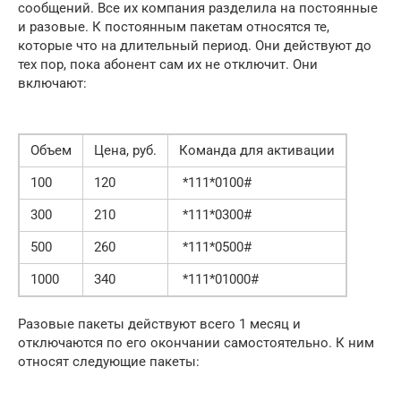
сообщений. Все их компания разделила на постоянные
и разовые. К постоянным пакетам относятся те,
которые что на длительный период. Они действуют до
тех пор, пока абонент сам их не отключит. Они
включают:
Объем
Цена, руб.
Команда для активации
100
120
*111*0100#
300
210
*111*0300#
500
260
*111*0500#
1000
340
*111*01000#
Разовые пакеты действуют всего 1 месяц и
отключаются по его окончании самостоятельно. К ним
относят следующие пакеты: