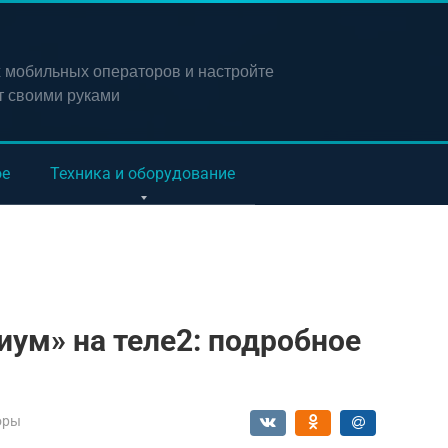
х мобильных операторов и настройте
т своими руками
ое
Техника и оборудование
ум» на теле2: подробное
оры