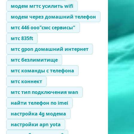
модем мгтс усилить wifi
модем через домашний телефон
мтс 446 ооо"смс сервисы"
мтс 835ft
мтс gpon домашний интернет
мтс безлимитище
мтс команды с телефона
мтс коннект
мтс тип подключения wan
найти телефон по imei
настройка 4g модема
настройки apn yota