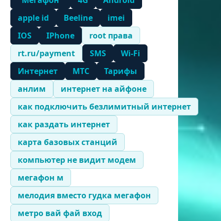
"Мегафон"
4G
Android
apple id
Beeline
imei
IOS
IPhone
root права
rt.ru/payment
SMS
Wi-Fi
Интернет
МТС
Тарифы
анлим
интернет на айфоне
как подключить безлимитный интернет
как раздать интернет
карта базовых станций
компьютер не видит модем
мегафон м
мелодия вместо гудка мегафон
метро вай фай вход