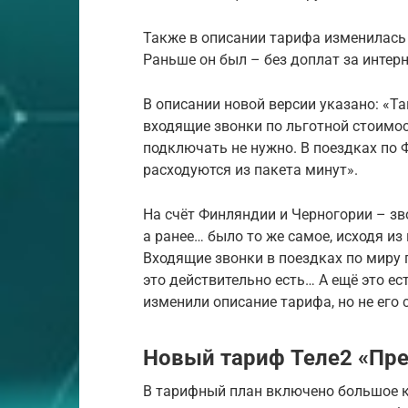
Также в описании тарифа изменилас
Раньше он был – без доплат за интерне
В описании новой версии указано: «Т
входящие звонки по льготной стоимо
подключать не нужно. В поездках по 
расходуются из пакета минут».
На счёт Финляндии и Черногории – зв
а ранее… было то же самое, исходя и
Входящие звонки в поездках по миру п
это действительно есть… А ещё это ес
изменили описание тарифа, но не его с
Новый тариф Теле2 «Пре
В тарифный план включено большое к