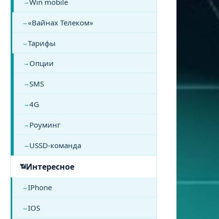
Win mobile
«Вайнах Телеком»
Тарифы
Опции
SMS
4G
Роуминг
USSD-команда
Интересное
IPhone
IOS