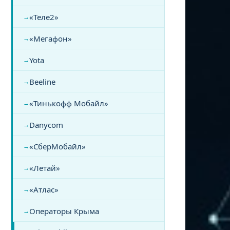
«Теле2»
«Мегафон»
Yota
Beeline
«Тинькофф Мобайл»
Danycom
«СберМобайл»
«Летай»
«Атлас»
Операторы Крыма