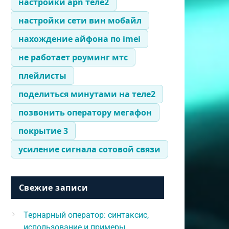
настройки apn теле2
настройки сети вин мобайл
нахождение айфона по imei
не работает роуминг мтс
плейлисты
поделиться минутами на теле2
позвонить оператору мегафон
покрытие 3
усиление сигнала сотовой связи
Свежие записи
Тернарный оператор: синтаксис,
использование и примеры