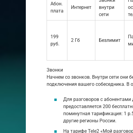
Звонки
Н
Абон.
Интернет
внутри
о
плата
сети
т
199
Па
2 Гб
Безлимит
руб.
м
Звонки
Начнем со звонков. Внутри сети они б
подключения вашего собеседника. В о
Для разговоров с абонентами 
предоставляется 200 бесплатн
поминутная тарификация: 1 р.5
другие регионы России.
На тарифе Tele2 «Мой разгово