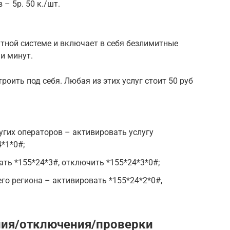
– 5р. 50 к./шт.
тной системе и включает в себя безлимитные
 и минут.
оить под себя. Любая из этих услуг стоит 50 руб
угих операторов – активировать услугу
*1*0#;
ать *155*24*3#, отключить *155*24*3*0#;
го региона – активировать *155*24*2*0#,
ия/отключения/проверки