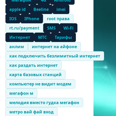
"Мегафон"
4G
Android
apple id
Beeline
imei
IOS
IPhone
root права
rt.ru/payment
SMS
Wi-Fi
Интернет
МТС
Тарифы
анлим
интернет на айфоне
как подключить безлимитный интернет
как раздать интернет
карта базовых станций
компьютер не видит модем
мегафон м
мелодия вместо гудка мегафон
метро вай фай вход