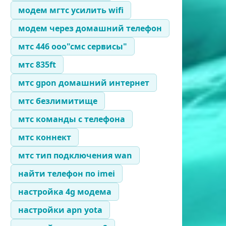
модем мгтс усилить wifi
модем через домашний телефон
мтс 446 ооо"смс сервисы"
мтс 835ft
мтс gpon домашний интернет
мтс безлимитище
мтс команды с телефона
мтс коннект
мтс тип подключения wan
найти телефон по imei
настройка 4g модема
настройки apn yota