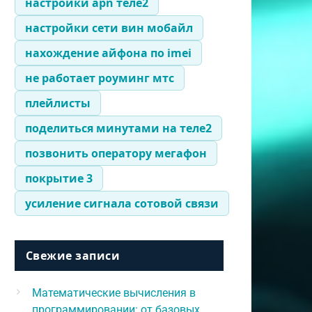
настройки apn теле2
настройки сети вин мобайл
нахождение айфона по imei
не работает роуминг мтс
плейлисты
поделиться минутами на теле2
позвонить оператору мегафон
покрытие 3
усиление сигнала сотовой связи
Свежие записи
Математические вычисления в
программировании: от базовых