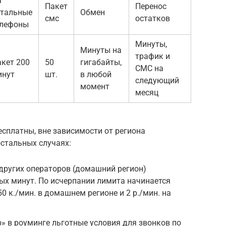
а
Пакет
Перенос
стальные
Обмен
смс
остатков
елефоны
Минуты,
Минуты на
трафик и
кет 200
50
гигабайты,
СМС на
инут
шт.
в любой
следующий
момент
месяц
есплатны, вне зависимости от региона
стальных случаях:
других операторов (домашний регион)
ых минут. По исчерпании лимита начинается
0 к./мин. в домашнем регионе и 2 р./мин. на
р» в роуминге льготные условия для звонков по