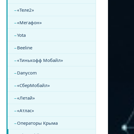
«Теле2»
«Мегафон»
Yota
Beeline
«Тинькофф Мобайл»
Danycom
«СберМобайл»
«Летай»
«Атлас»
Операторы Крыма