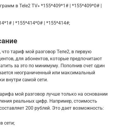
рамм в Tele2 TV» *155*409*1# | *155*409*0# |
4*1# | *155*414*0# | *155*414#;
сание
 что тариф мой разговор Теле2, в первую
удентов, для абонентов, которые предпочитают
латить за это по минимуму. Пополнив счет один
ывается неограниченный или максимальный
ки внутри самой сети.
тарифа мой разговор лучше только на основании
ления реальных цифр. Например, стоимость
оставляет 200 рублей. Это дает возможность:
в сети;