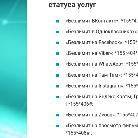
статуса услуг
«Безлимит ВКонтакте»: *155*40
«Безлимит в Одноклассниках»: 
«Безлимит на Facebook»: *155*4
«Безлимит на Viber»: *155*404*
«Безлимит на WhatsApp»: *155*
«Безлимит на Там Там»: *155*4
«Безлимит на Instagram»: *155*
«Безлимит на Яндекс.Карты, Тр
| *155*406#;
«Безлимит на Zvooq»: *155*407*
«Безлимит на просмотр фильмов
*155*408# ;