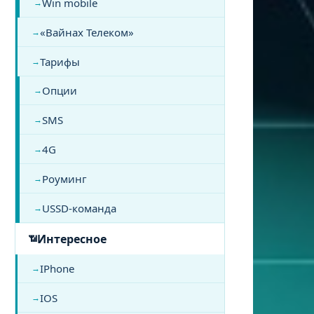
Win mobile
«Вайнах Телеком»
Тарифы
Опции
SMS
4G
Роуминг
USSD-команда
Интересное
IPhone
IOS