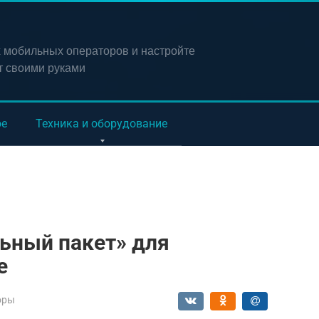
х мобильных операторов и настройте
т своими руками
ое
Техника и оборудование
ьный пакет» для
е
оры