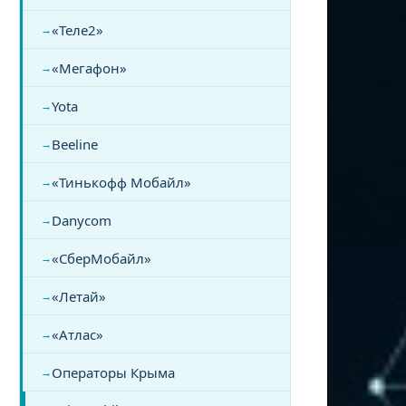
«Теле2»
«Мегафон»
Yota
Beeline
«Тинькофф Мобайл»
Danycom
«СберМобайл»
«Летай»
«Атлас»
Операторы Крыма