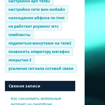
настройки apn теле2
настройки сети вин мобайл
нахождение айфона по imei
не работает роуминг мтс
плейлисты
поделиться минутами на теле2
позвонить оператору мегафон
покрытие 3
усиление сигнала сотовой связи
Свежие записи
Как сэкономить мобильный
интернет на смартфоне