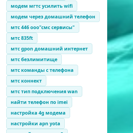
модем мгтс усилить wifi
модем через домашний телефон
мтс 446 ооо"смс сервисы"
мтс 835ft
мтс gpon домашний интернет
мтс безлимитище
мтс команды с телефона
мтс коннект
мтс тип подключения wan
найти телефон по imei
настройка 4g модема
настройки apn yota