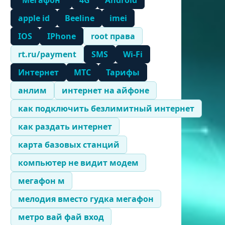
"Мегафон"
4G
Android
apple id
Beeline
imei
IOS
IPhone
root права
rt.ru/payment
SMS
Wi-Fi
Интернет
МТС
Тарифы
анлим
интернет на айфоне
как подключить безлимитный интернет
как раздать интернет
карта базовых станций
компьютер не видит модем
мегафон м
мелодия вместо гудка мегафон
метро вай фай вход