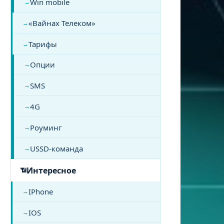
Win mobile
«Вайнах Телеком»
Тарифы
Опции
SMS
4G
Роуминг
USSD-команда
Интересное
IPhone
IOS