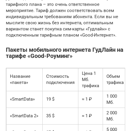
тарифного плана – это очень ответственное
мероприятие. Тариф должен соответствовать всем
индивидуальным требованиям абонента. Если вы не
мыслите свою жизнь без интернета, оптимальным
вариантом станет покупка сим-карты «Гудлайн» с
подключенным тарифным планом «Good-Интернет».
Пакеты мобильного интернета ГудЛайн на
тарифе «Good-Роуминг»
Цена 1
Название
Стоимость
Объем
Мб.
«пакета»
подключения
трафика
трафика
1 000
«SmartData»
19 $
≈ 1 ₽
Мб.
2 000
«SmartData 2»
35 $
≈ 1 ₽
Мб.
5 000