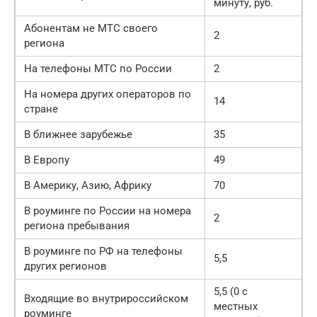
минуту, руб.
Абонентам не МТС своего
2
региона
На телефоны МТС по России
2
На номера других операторов по
14
стране
В ближнее зарубежье
35
В Европу
49
В Америку, Азию, Африку
70
В роуминге по России на номера
2
региона пребывания
В роуминге по РФ на телефоны
5,5
других регионов
5,5 (0 с
Входящие во внутрироссийском
местных
роуминге