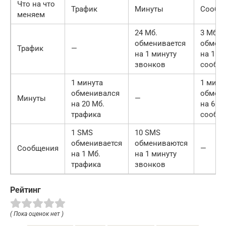
Что на что
Трафик
Минуты
Сообщ
меняем
24 Мб.
3 Мб.
обменивается
обмени
Трафик
—
на 1 минуту
на 1 S
звонков
сообщ
1 минута
1 мину
обменивался
обмени
Минуты
—
на 20 Мб.
на 6 S
трафика
сообщ
1 SMS
10 SMS
обменивается
обмениваются
Сообщения
—
на 1 Мб.
на 1 минуту
трафика
звонков
Рейтинг
( Пока оценок нет )