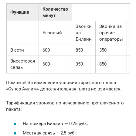
Количество
Функции
минут
Звонки
Звонки на
То
Базовый
на
прочие
пр
Билайн
операторы
се
В сети
600
850
350
12
Внесетевая
600
350
850
связь
Помните! За изменение условий тарифного плана
«Супер Анлим» дополнительная плата не взимается.
Тарификация звонков по исчерпанию проплаченного
пакета:
На номера Билайн — 0,25 руб.;
Местная связь – 2,5 руб.;