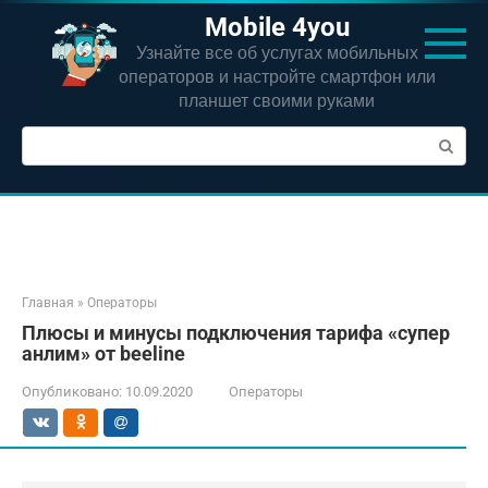
Перейти
Mobile 4you
к
Узнайте все об услугах мобильных
контенту
операторов и настройте смартфон или
планшет своими руками
Поиск:
Главная
»
Операторы
Плюсы и минусы подключения тарифа «супер
анлим» от beeline
Опубликовано:
10.09.2020
Операторы