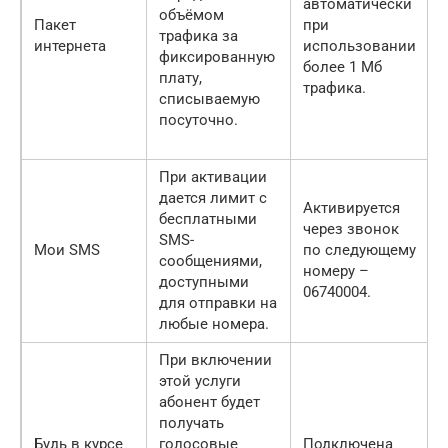
автоматически
объёмом
Пакет
при
трафика за
интернета
использовании
фиксированную
более 1 Мб
плату,
трафика.
списываемую
посуточно.
При активации
дается лимит с
Активируется
бесплатными
через звонок
SMS-
Мои SMS
по следующему
сообщениями,
номеру –
доступными
06740004.
для отправки на
любые номера.
При включении
этой услуги
абонент будет
получать
Будь в курсе
голосовые
Подключена