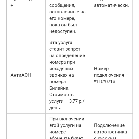
+
сообщения,
автоматически.
оставленные на
его номере,
пока он был
недоступен.
Эта услуга
ставит запрет
на определение
номера при
исходящих
Номер
АнтиАОН
звонках на
подключения —
номера
*110*071#.
Билайна.
Стоимость
услуги – 3,77 р./
день.
При включении
этой услуги на
Подключение
номере
автоответчика
абонента будет
с русским