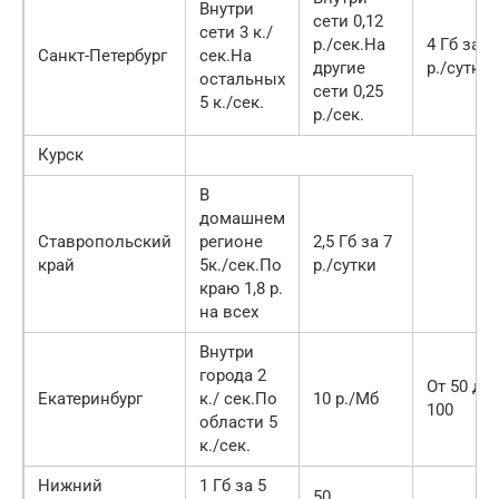
Внутри
сети 0,12
сети 3 к./
р./сек.На
4 Гб за 9
Санкт-Петербург
сек.На
другие
р./сутки
остальных
сети 0,25
5 к./сек.
р./сек.
Курск
В
домашнем
Ставропольский
регионе
2,5 Гб за 7
край
5к./сек.По
р./сутки
краю 1,8 р.
на всех
Внутри
города 2
От 50 до
Екатеринбург
к./ сек.По
10 р./Мб
100
области 5
к./сек.
Нижний
1 Гб за 5
50