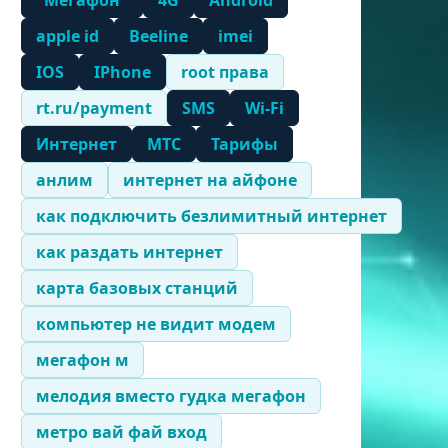
"Мегафон"
4G
Android
apple id
Beeline
imei
IOS
IPhone
root права
rt.ru/payment
SMS
Wi-Fi
Интернет
МТС
Тарифы
анлим
интернет на айфоне
как подключить безлимитный интернет
как раздать интернет
карта базовых станций
компьютер не видит модем
мегафон м
мелодия вместо гудка мегафон
метро вай фай вход