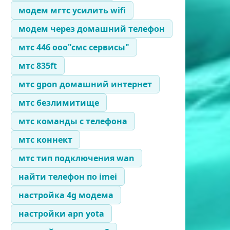
модем мгтс усилить wifi
модем через домашний телефон
мтс 446 ооо"смс сервисы"
мтс 835ft
мтс gpon домашний интернет
мтс безлимитище
мтс команды с телефона
мтс коннект
мтс тип подключения wan
найти телефон по imei
настройка 4g модема
настройки apn yota