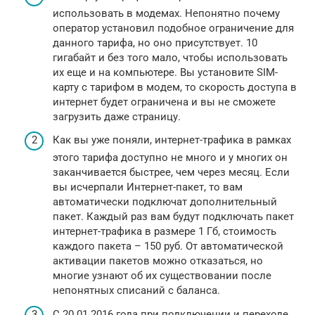
использовать в модемах. Непонятно почему
оператор установил подобное ограничение для
данного тарифа, но оно присутствует. 10
гигабайт и без того мало, чтобы использовать
их еще и на компьютере. Вы установите SIM-
карту c тарифом в мо­дем, то скорость доступа в
интернет будет ограничен­а и вы не сможете
загрузить даже страницу.
Как вы уже поняли, интернет-трафика в рамках
этого тарифа доступно не много и у многих он
заканчивается быстрее, чем через месяц. Если
вы исчерпали Интернет­-пакет, то вам
автоматич­ески подключат дополнительный
пакет. Каждый раз вам будут подключать­ пакет
интернет-трафика в размере 1 Гб, с­тоимость
каждого пакета – 150 руб. От автоматической
активации пакетов можно отказаться, но
многие узнают об их существовании после
непонятных списаний с баланса.
С 20.01.2016 года при подключении и пе­реходе