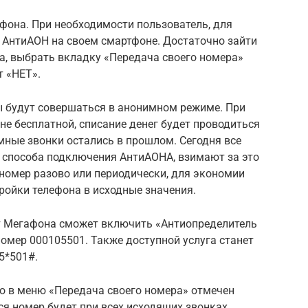
фона. При необходимости пользователь, для
АнтиАОН на своем смартфоне. Достаточно зайти
а, выбрать вкладку «Передача своего номера»
т «НЕТ».
ы будут совершаться в анонимном режиме. При
 не бесплатной, списание денег будет проводиться
мные звонки остались в прошлом. Сегодня все
 способа подключения АнтиАОНА, взимают за это
 номер разово или периодически, для экономии
тройки телефона в исходные значения.
т Мегафона сможет включить «Антиопределитель
омер 000105501. Также доступной услуга станет
5*501#.
то в меню «Передача своего номера» отмечен
я номер будет при всех исходящих звонках.