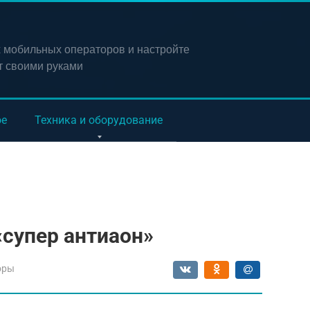
х мобильных операторов и настройте
т своими руками
ое
Техника и оборудование
«супер антиаон»
оры