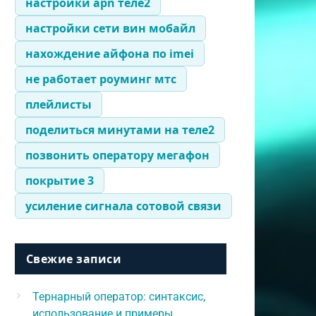
настройки apn теле2
настройки сети вин мобайл
нахождение айфона по imei
не работает роуминг мтс
плейлисты
поделиться минутами на теле2
позвонить оператору мегафон
покрытие 3
усиление сигнала сотовой связи
Свежие записи
Тернарный оператор: синтаксис,
использование и примеры