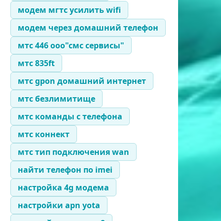
модем мгтс усилить wifi
модем через домашний телефон
мтс 446 ооо"смс сервисы"
мтс 835ft
мтс gpon домашний интернет
мтс безлимитище
мтс команды с телефона
мтс коннект
мтс тип подключения wan
найти телефон по imei
настройка 4g модема
настройки apn yota