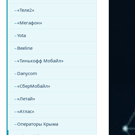
«Теле2»
«Мегафон»
Yota
Beeline
«Тинькофф Мобайл»
Danycom
«СберМобайл»
«Летай»
«Атлас»
Операторы Крыма