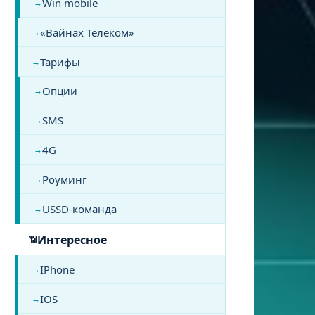
Win mobile
«Вайнах Телеком»
Тарифы
Опции
SMS
4G
Роуминг
USSD-команда
Интересное
IPhone
IOS