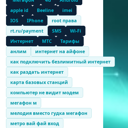
"Мегафон"
4G
Android
apple id
Beeline
imei
IOS
IPhone
root права
rt.ru/payment
SMS
Wi-Fi
Интернет
МТС
Тарифы
анлим
интернет на айфоне
как подключить безлимитный интернет
как раздать интернет
карта базовых станций
компьютер не видит модем
мегафон м
мелодия вместо гудка мегафон
метро вай фай вход