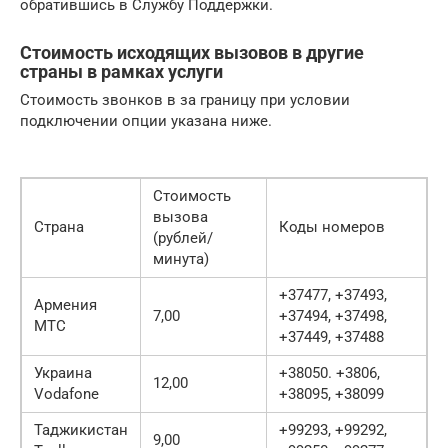
обратившись в Службу Поддержки.
Стоимость исходящих вызовов в другие
страны в рамках услуги
Стоимость звонков в за границу при условии
подключении опции указана ниже.
Стоимость
вызова
Страна
Коды номеров
(рублей/
минута)
+37477, +37493,
Армения
7,00
+37494, +37498,
МТС
+37449, +37488
Украина
+38050. +3806,
12,00
Vodafone
+38095, +38099
Таджикистан
+99293, +99292,
9,00