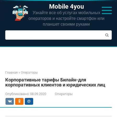
Перейти
Mobile 4you
к
Узнайте все об услугах мобильных
контенту
операторов и настройте смартфон или
планшет своими руками
Поиск:
Главная
»
Операторы
Корпоративные тарифы Билайн-для
корпоративных клиентов и юридических лиц
Опубликовано:
08.09.2020
Операторы