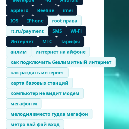
"Мегафон"
4G
Android
apple id
Beeline
imei
IOS
IPhone
root права
rt.ru/payment
SMS
Wi-Fi
Интернет
МТС
Тарифы
анлим
интернет на айфоне
как подключить безлимитный интернет
как раздать интернет
карта базовых станций
компьютер не видит модем
мегафон м
мелодия вместо гудка мегафон
метро вай фай вход