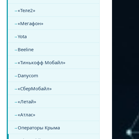
«Теле2»
«Мегафон»
Yota
Beeline
«Тинькофф Мобайл»
Danycom
«СберМобайл»
«Летай»
«Атлас»
Операторы Крыма