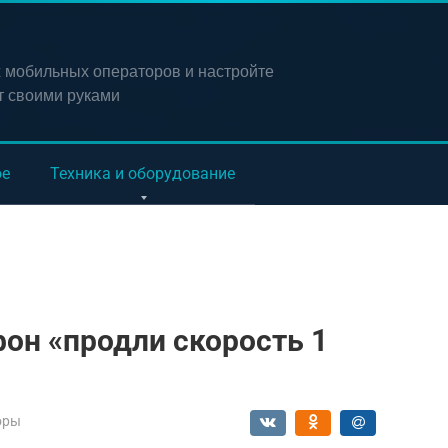
х мобильных операторов и настройте
т своими руками
ое
Техника и оборудование
он «продли скорость 1
оры