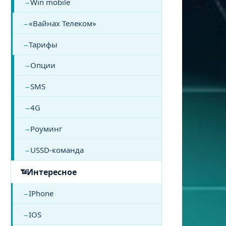
Win mobile
«Вайнах Телеком»
Тарифы
Опции
SMS
4G
Роуминг
USSD-команда
Интересное
IPhone
IOS