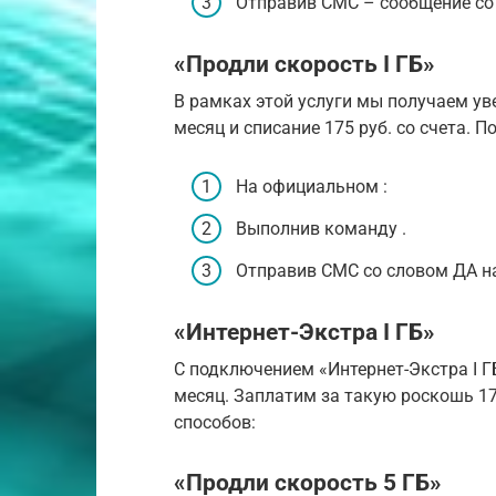
Отправив СМС – сообщение со
«Продли скорость I ГБ»
В рамках этой услуги мы получаем уве
месяц и списание 175 руб. со счета.
На официальном :
Выполнив команду .
Отправив СМС со словом ДА н
«Интернет-Экстра I ГБ»
С подключением «Интернет-Экстра I Г
месяц. Заплатим за такую роскошь 1
способов:
«Продли скорость 5 ГБ»