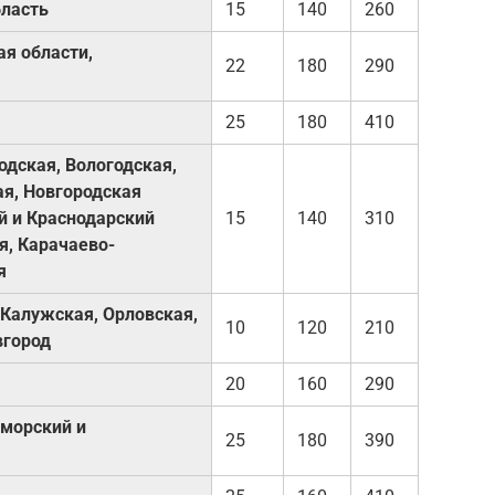
бласть
15
140
260
я области,
22
180
290
25
180
410
одская, Вологодская,
я, Новгородская
й и Краснодарский
15
140
310
я, Карачаево-
я
 Калужская, Орловская,
10
120
210
вгород
20
160
290
иморский и
25
180
390