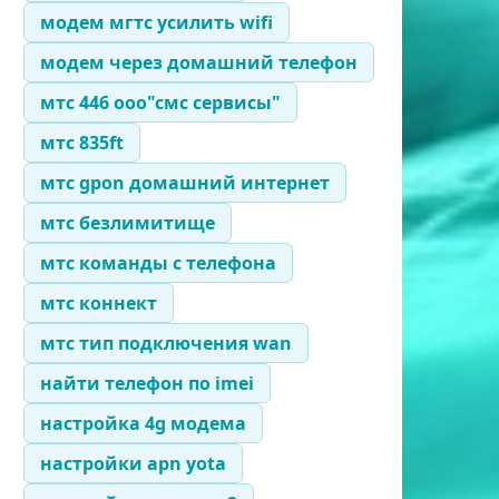
модем мгтс усилить wifi
модем через домашний телефон
мтс 446 ооо"смс сервисы"
мтс 835ft
мтс gpon домашний интернет
мтс безлимитище
мтс команды с телефона
мтс коннект
мтс тип подключения wan
найти телефон по imei
настройка 4g модема
настройки apn yota