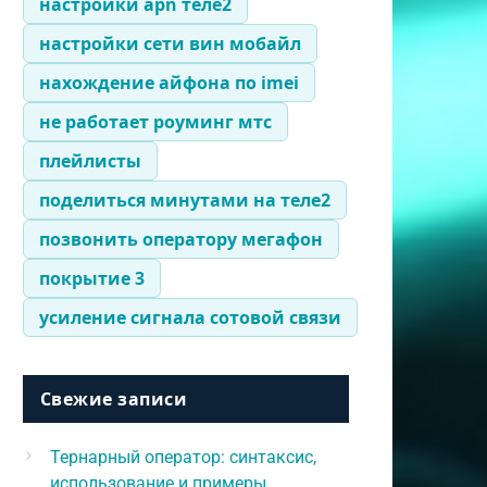
настройки apn теле2
настройки сети вин мобайл
нахождение айфона по imei
не работает роуминг мтс
плейлисты
поделиться минутами на теле2
позвонить оператору мегафон
покрытие 3
усиление сигнала сотовой связи
Свежие записи
Тернарный оператор: синтаксис,
использование и примеры