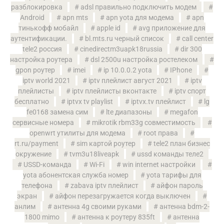
разблокировка
adsl правильно подключить модем
Android
apn mts
apn yota для модема
apn
тинькофф мобайл
apple id
avg приложение для
аутентификации.
bl.mts.ru черный список
call center
tele2 россия
cinedirectm3uapk18russia
dir 300
настройка роутера
dsl 2500u настройка ростелеком
gpon роутер
imei
ip 10.0.0.2 yota
IPhone
iptv world 2021
iptv плейлист август 2021
iptv
плейлисты
iptv плейлисты вконтакте
iptv спорт
бесплатно
iptvx tv playlist
iptvx.tv плейлист
lg
fe0168 замена сим
lte диапазоны
megafon
сервисные номера
mikrotik rbm33g совместимость
openwrt утилиты для модема
root права
rt.ru/payment
sim картой роутер
tele2 план бизнес
окружение
tvm3u18liveapk
ussd команды теле2
USSD-команда
Wi-Fi
win internet настройки
yota абонентская служба номер
yota тарифы для
телефона
zabava iptv плейлист
айфон пароль
экран
айфон перезагружается когда выключен
анлим
антенна 4g своими руками
антенна bdm-2-
1800 mimo
антенна к роутеру 835ft
антенна