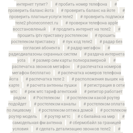
интернет тупит?
пробить номер телефона
проверить баланс йота
проверить баланс на йоте
проверить платные услуги теле2
проверить подписки
теле2 phoneconnect.ru
проверки телефона apple
восстановленый
продлить интернет на теле2
прошить iptv приставку ростелеком
прошить
ростелеком приставку
пук код теле2
радар без
согласия абонента
радар мегафон
радиодиапазоны охранных систем
раздача интернета
yota
размер сим карты полноразмерной
распечатка звонков мегафон
распечатка номеров
мегафон бесплатно
распечатка номеров телефона
йота
распечатка теле 2
расположения вышек на
карте
расчета антенны пушки
регистрация в сети
мтс
реж мтс тариф агентский
репитор работает
рядом
Ростелеком
ростелеком какой роутер
подойдет
ростелеком каналы
ростелеком оплата
по лицевому
ростелеком оптика домой
ростелеком
роутер модель
роутер мгтс
с билайна на мир
самодельная фм антенна
сбермобайл за границей
условия
сделать детализацию звонков теле2