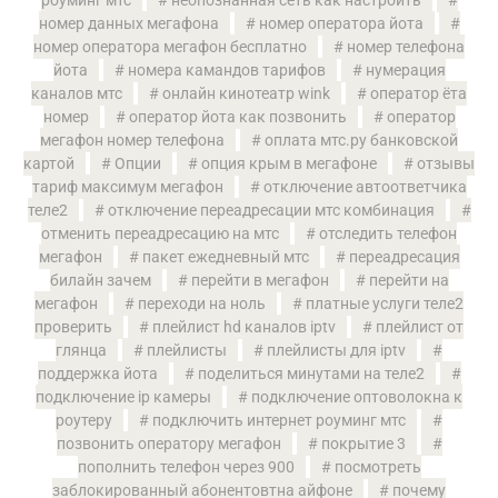
номер данных мегафона
номер оператора йота
номер оператора мегафон бесплатно
номер телефона
йота
номера камандов тарифов
нумерация
каналов мтс
онлайн кинотеатр wink
оператор ёта
номер
оператор йота как позвонить
оператор
мегафон номер телефона
оплата мтс.ру банковской
картой
Опции
опция крым в мегафоне
отзывы
тариф максимум мегафон
отключение автоответчика
теле2
отключение переадресации мтс комбинация
отменить переадресацию на мтс
отследить телефон
мегафон
пакет ежедневный мтс
переадресация
билайн зачем
перейти в мегафон
перейти на
мегафон
переходи на ноль
платные услуги теле2
проверить
плейлист hd каналов iptv
плейлист от
глянца
плейлисты
плейлисты для iptv
поддержка йота
поделиться минутами на теле2
подключение ip камеры
подключение оптоволокна к
роутеру
подключить интернет роуминг мтс
позвонить оператору мегафон
покрытие 3
пополнить телефон через 900
посмотреть
заблокированный абонентовтна айфоне
почему