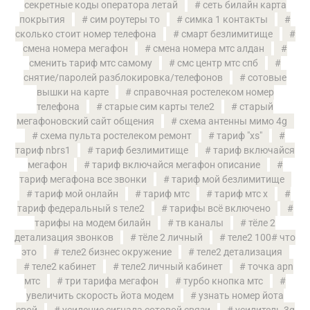
секретные коды оператора летай
сеть билайн карта
покрытия
сим роутеры то
симка 1 контакты
сколько стоит номер телефона
смарт безлимитище
смена номера мегафон
смена номера мтс алдан
сменить тариф мтс самому
смс центр мтс спб
снятие/паролей разблокировка/телефонов
сотовые
вышки на карте
справочная ростелеком номер
телефона
старые сим карты теле2
старый
мегафоновский сайт общения
схема антенны мимо 4g
схема пульта ростелеком ремонт
тариф "xs"
тариф nbrs1
тариф безлимитище
тариф включайся
мегафон
тариф включайся мегафон описание
тариф мегафона все звонки
тариф мой безлимитище
тариф мой онлайн
тариф мтс
тариф мтс х
тариф федеральный s теле2
тарифы всё включено
тарифы на модем билайн
тв каналы
тёле 2
детализация звонков
тёле 2 личный
теле2 100# что
это
теле2 бизнес окружение
теле2 детализация
теле2 кабинет
теле2 личный кабинет
точка apn
мтс
три тарифа мегафон
турбо кнопка мтс
увеличить скорость йота модем
узнать номер йота
свой
усиление сигнала сотовой связи
усилитель 3g