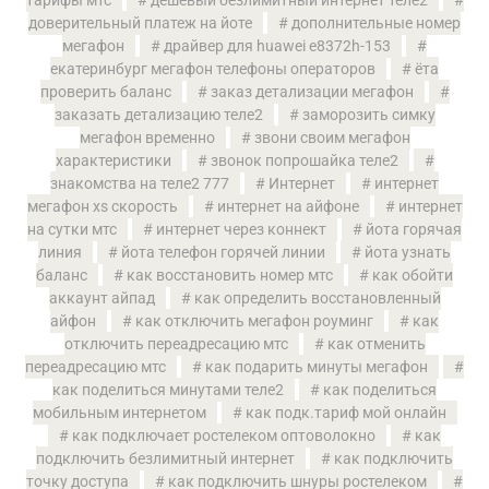
доверительный платеж на йоте
дополнительные номер
мегафон
драйвер для huawei e8372h-153
екатеринбург мегафон телефоны операторов
ёта
проверить баланс
заказ детализации мегафон
заказать детализацию теле2
заморозить симку
мегафон временно
звони своим мегафон
характеристики
звонок попрошайка теле2
знакомства на теле2 777
Интернет
интернет
мегафон xs скорость
интернет на айфоне
интернет
на сутки мтс
интернет через коннект
йота горячая
линия
йота телефон горячей линии
йота узнать
баланс
как восстановить номер мтс
как обойти
аккаунт айпад
как определить восстановленный
айфон
как отключить мегафон роуминг
как
отключить переадресацию мтс
как отменить
переадресацию мтс
как подарить минуты мегафон
как поделиться минутами теле2
как поделиться
мобильным интернетом
как подк.тариф мой онлайн
как подключает ростелеком оптоволокно
как
подключить безлимитный интернет
как подключить
точку доступа
как подключить шнуры ростелеком