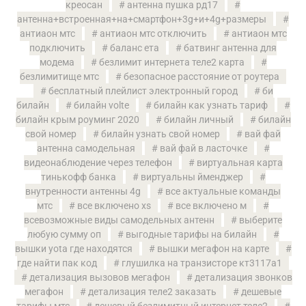
креосан
антенна пушка рд17
антенна+встроенная+на+смартфон+3g+и+4g+размеры
антиаон мтс
антиаон мтс отключить
антиаон мтс
подключить
баланс ета
батвинг антенна для
модема
безлимит интернета теле2 карта
безлимитище мтс
безопасное расстояние от роутера
бесплатный плейлист электронный город
би
билайн
билайн volte
билайн как узнать тариф
билайн крым роуминг 2020
билайн личный
билайн
свой номер
билайн узнать свой номер
вай фай
антенна самодельная
вай фай в ласточке
видеонаблюдение через телефон
виртуальная карта
тинькофф банка
виртуальны йменджер
внутренности антенны 4g
все актуальные команды
мтс
все включено xs
все включено м
всевозможные виды самодельных антенн
выберите
любую сумму оп
выгодные тарифы на билайн
вышки yota где находятся
вышки мегафон на карте
где найти пак код
глушилка на транзисторе кт3117а1
детализация вызовов мегафон
детализация звонков
мегафон
детализация теле2 заказать
дешевые
тарифы мтс
дешевый безлимитный интернет теле2