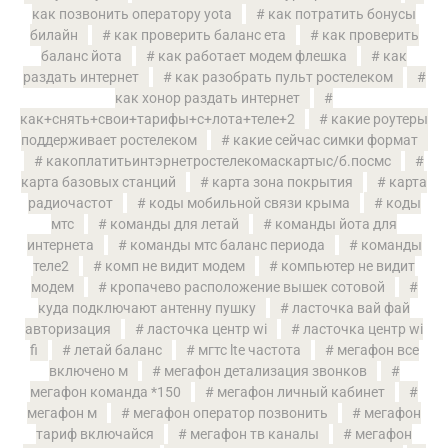
как позвонить оператору yota
как потратить бонусы
билайн
как проверить баланс ета
как проверить
баланс йота
как работает модем флешка
как
раздать интернет
как разобрать пульт ростелеком
как хонор раздать интернет
как+снять+свои+тарифы+с+лота+теле+2
какие роутеры
поддерживает ростелеком
какие сейчас симки формат
какоплатитьинтэрнетростелекомаскартыс/б.посмс
карта базовых станций
карта зона покрытия
карта
радиочастот
коды мобильной связи крыма
коды
мтс
команды для летай
команды йота для
интернета
команды мтс баланс периода
команды
теле2
комп не видит модем
компьютер не видит
модем
кропачево расположение вышек сотовой
куда подключают антенну пушку
ласточка вай фай
авторизация
ласточка центр wi
ласточка центр wi
fi
летай баланс
мгтс lte частота
мегафон все
включено м
мегафон детализация звонков
мегафон команда *150
мегафон личный кабинет
мегафон м
мегафон оператор позвонить
мегафон
тариф включайся
мегафон тв каналы
мегафон