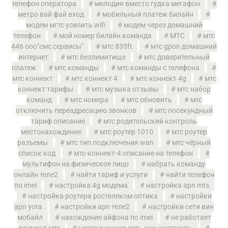
телефон оператора
мелодия вместо гудка мегафон
метро вай фай вход
мобильный платеж билайн
модем мгтс усилить wifi
модем через домашний
телефон
мой номер билайн команда
МТС
мтс
446 ооо"смс сервисы"
мтс 835ft
мтс gpon домашний
интернет
мтс безлимитище
мтс доверительный
платеж
мтс команды
мтс команды с телефона
мтс коннект
мтс коннект 4
мтс коннект 4g
мтс
коннект тарифы
мтс музыка отзывы
мтс набор
команд
мтс номера
мтс обновить
мтс
отключить переадресацию звонков
мтс посекундный
тариф описание
мтс родительский контроль
местонахождение
мтс роутер 1010
мтс роутер
разъемы
мтс тип подключения wan
мтс чёрный
список код
мтс-коннект-4 описание на телефон
мультифон на физическое лицо
набрать команду
онлайн теле2
найти тариф и услуги
найти телефон
по imei
настройка 4g модема
настройка apn mts
настройка роутера ростелеком оптика
настройки
apn yota
настройки apn теле2
настройки сети вин
мобайл
нахождение айфона по imei
не работает
роуминг мтс
неопознанная сеть как настроить