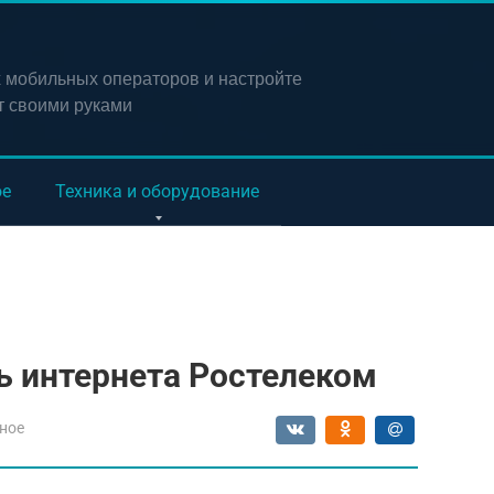
х мобильных операторов и настройте
т своими руками
ое
Техника и оборудование
ь интернета Ростелеком
ное