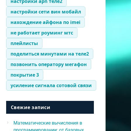
настройки apn теле2
настройки сети вин мобайл
нахождение айфона по imei
не работает роуминг мтс
плейлисты
поделиться минутами на теле2
позвонить оператору мегафон
покрытие 3
усиление сигнала сотовой связи
Свежие записи
Математические вычисления в
программировании: от базовых