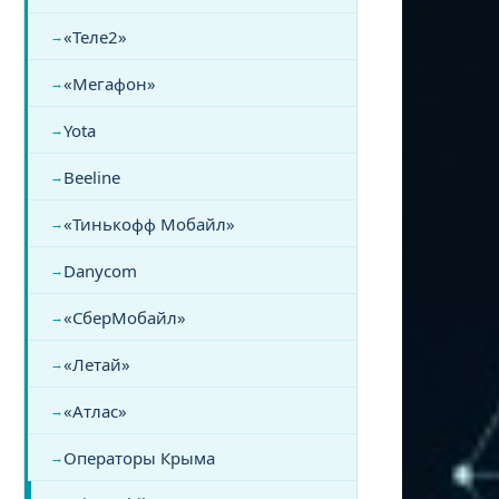
«Теле2»
«Мегафон»
Yota
Beeline
«Тинькофф Мобайл»
Danycom
«СберМобайл»
«Летай»
«Атлас»
Операторы Крыма