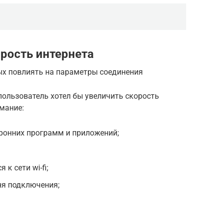
орость интернета
ых повлиять на параметры соединения
пользователь хотел бы увеличить скорость
имание:
ронних программ и приложений;
к сети wi-fi;
ня подключения;