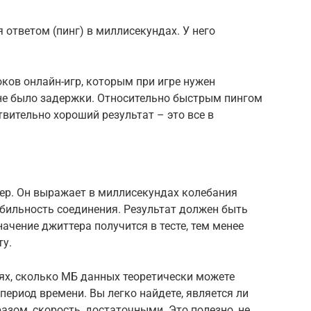
ответом (пинг) в миллисекундах. У него
оков онлайн-игр, которым при игре нужен
 не было задержки. Относительно быстрым пингом
твительно хороший результат – это все в
тер. Он выражает в миллисекундах колебания
табильность соединения. Результат должен быть
ачение джиттера получится в тесте, тем менее
ту.
лях, сколько МБ данных теоретически можете
период времени. Вы легко найдете, является ли
азом, скорость, достаточными. Это полезно, не