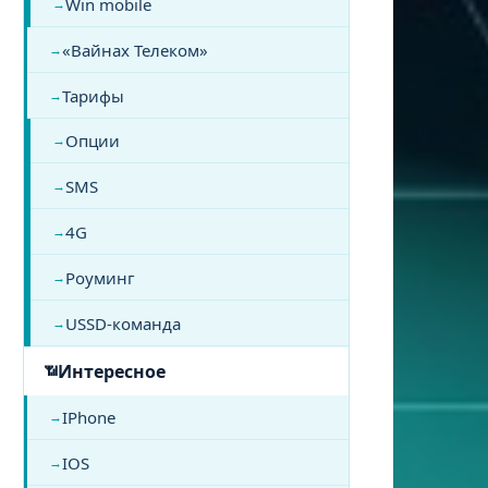
Win mobile
«Вайнах Телеком»
Тарифы
Опции
SMS
4G
Роуминг
USSD-команда
Интересное
IPhone
IOS