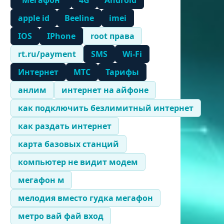
"Мегафон"
4G
Android
apple id
Beeline
imei
IOS
IPhone
root права
rt.ru/payment
SMS
Wi-Fi
Интернет
МТС
Тарифы
анлим
интернет на айфоне
как подключить безлимитный интернет
как раздать интернет
карта базовых станций
компьютер не видит модем
мегафон м
мелодия вместо гудка мегафон
метро вай фай вход