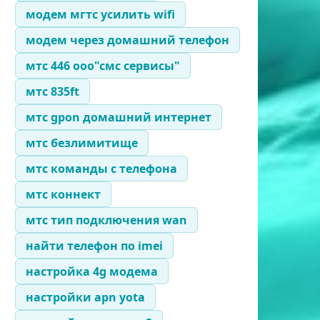
модем мгтс усилить wifi
модем через домашний телефон
мтс 446 ооо"смс сервисы"
мтс 835ft
мтс gpon домашний интернет
мтс безлимитище
мтс команды с телефона
мтс коннект
мтс тип подключения wan
найти телефон по imei
настройка 4g модема
настройки apn yota