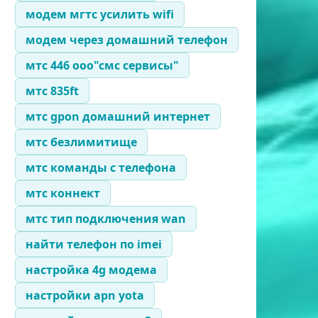
модем мгтс усилить wifi
модем через домашний телефон
мтс 446 ооо"смс сервисы"
мтс 835ft
мтс gpon домашний интернет
мтс безлимитище
мтс команды с телефона
мтс коннект
мтс тип подключения wan
найти телефон по imei
настройка 4g модема
настройки apn yota