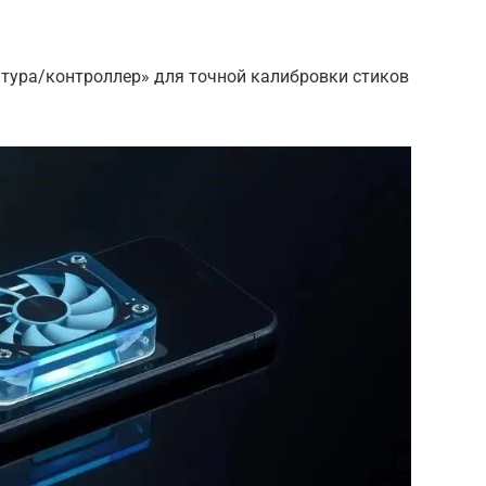
атура/контроллер» для точной калибровки стиков