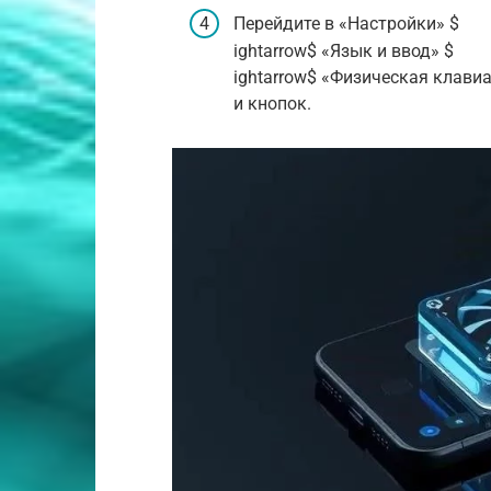
Перейдите в «Настройки» $
ightarrow$ «Язык и ввод» $
ightarrow$ «Физическая клави
и кнопок.