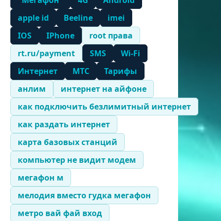
"Мегафон"
4G
Android
apple id
Beeline
imei
IOS
IPhone
root права
rt.ru/payment
SMS
Wi-Fi
Интернет
МТС
Тарифы
анлим
интернет на айфоне
как подключить безлимитный интернет
как раздать интернет
карта базовых станций
компьютер не видит модем
мегафон м
мелодия вместо гудка мегафон
метро вай фай вход