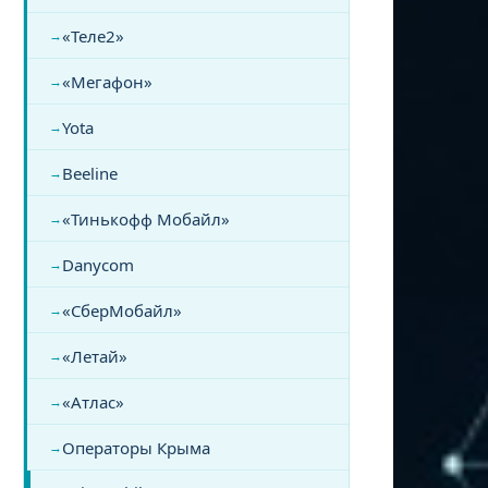
«Теле2»
«Мегафон»
Yota
Beeline
«Тинькофф Мобайл»
Danycom
«СберМобайл»
«Летай»
«Атлас»
Операторы Крыма