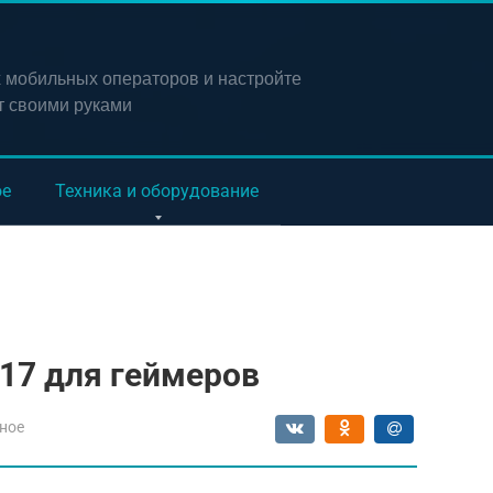
х мобильных операторов и настройте
т своими руками
ое
Техника и оборудование
17 для геймеров
ное