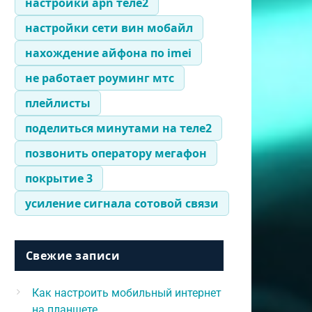
настройки apn теле2
настройки сети вин мобайл
нахождение айфона по imei
не работает роуминг мтс
плейлисты
поделиться минутами на теле2
позвонить оператору мегафон
покрытие 3
усиление сигнала сотовой связи
Свежие записи
Как настроить мобильный интернет
на планшете