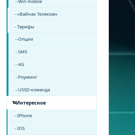
Win mobile
«Вайнах Телеком»
Тарифы
Опции
SMS
4G
Роуминг
USSD-команда
Интересное
IPhone
IOS