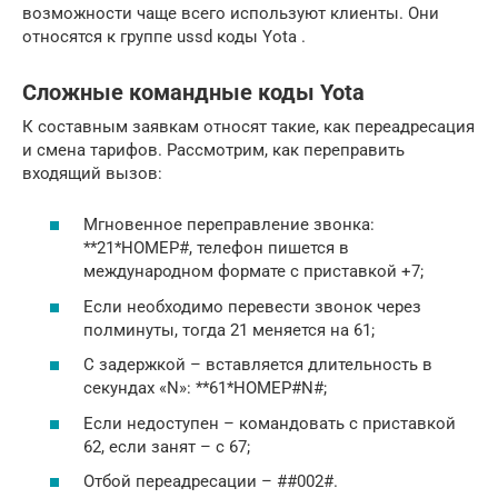
возможности чаще всего используют клиенты. Они
относятся к группе ussd коды Yota .
Сложные командные коды Yota
К составным заявкам относят такие, как переадресация
и смена тарифов. Рассмотрим, как переправить
входящий вызов:
Мгновенное переправление звонка:
**21*НОМЕР#, телефон пишется в
международном формате с приставкой +7;
Если необходимо перевести звонок через
полминуты, тогда 21 меняется на 61;
С задержкой – вставляется длительность в
секундах «N»: **61*НОМЕР#N#;
Если недоступен – командовать с приставкой
62, если занят – с 67;
Отбой переадресации – ##002#.