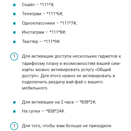
Скайп – *111*#;
Телеграм – *111*6#;
Одноклассники – *111*7#;
Инстаграм – *111*8#;
Твиттер — *111*9#.
Для активации доступа нескольких гаджетов к
тарифному плану и возможностям вашей сим-
карты можно активировать услугу «Общий
доступ». Для этого нужно ее активировать и
подключить раздачу вай-фай с вашего
мобильного.
Для активации на 2 часа — *838*2#;
На сутки — *838*24#.
Для того, чтобы вам больше не приходили