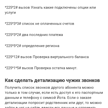
*225*2# вызов Узнать какие подключены опции или
услуги
*225*3*3# список не оплаченных счетов
*225*3*2# два последних платежа
*225*5*2# определение региона
*225*12# вызов Проверка виртуального баланса
*225*1*5# вызов Проверка остатка минут.
Как сделать детализацию чужих звонков
Получить список звонков другого абонента можно
только в том случае, если есть доступ к его паспортным
данным и телефону с симкой Йота. Если о заказе
детализации попросит родственник или друг, то можно
зайти в чат на сайте, ввести его данные и отправить