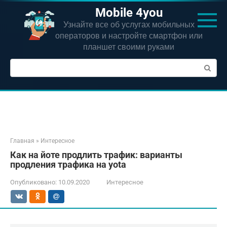
Перейти
Mobile 4you
к
Узнайте все об услугах мобильных
контенту
операторов и настройте смартфон или
планшет своими руками
Поиск:
Главная
»
Интересное
Как на йоте продлить трафик: варианты
продления трафика на yota
Опубликовано:
10.09.2020
Интересное