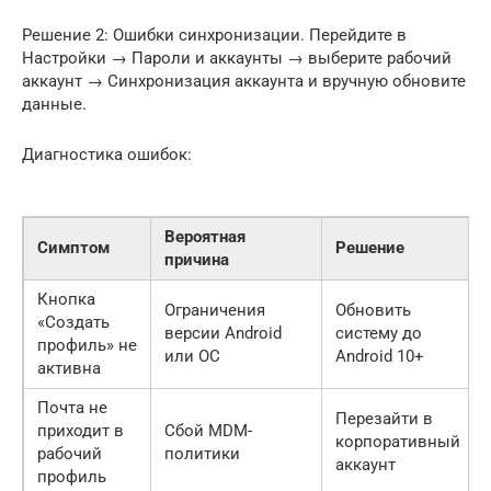
Решение 2: Ошибки синхронизации. Перейдите в
Настройки → Пароли и аккаунты → выберите рабочий
аккаунт → Синхронизация аккаунта и вручную обновите
данные.
Диагностика ошибок:
Вероятная
Симптом
Решение
причина
Кнопка
Ограничения
Обновить
«Создать
версии Android
систему до
профиль» не
или ОС
Android 10+
активна
Почта не
Перезайти в
приходит в
Сбой MDM-
корпоративный
рабочий
политики
аккаунт
профиль