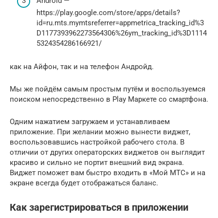
Android —
https://play.google.com/store/apps/details?
id=ru.mts.mymtsreferrer=appmetrica_tracking_id%3
D1177393962273564306%26ym_tracking_id%3D1114
5324354286166921/
как на Айфон, так и на телефон Андройд.
Мы же пойдём самым простым путём и воспользуемся
поиском непосредственно в Play Маркете со смартфона.
Одним нажатием загружаем и устанавливаем
приложение. При желании можно вынести виджет,
воспользовавшись настройкой рабочего стола. В
отличии от других операторских виджетов он выглядит
красиво и сильно не портит внешний вид экрана.
Виджет поможет вам быстро входить в «Мой МТС» и на
экране всегда будет отображаться баланс.
Как зарегистрироваться в приложении