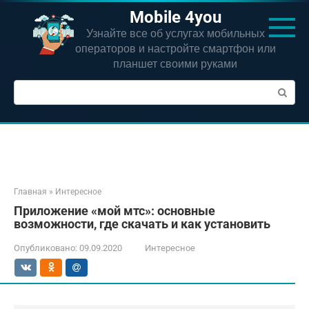
Перейти
Mobile 4you
к
Узнайте все об услугах мобильных
контенту
операторов и настройте смартфон или
планшет своими руками
Поиск:
Главная
»
Интересное
Приложение «мой мтс»: основные
возможности, где скачать и как установить
Опубликовано:
09.09.2020
Интересное