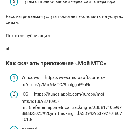
Путем отправки заявки через сайт оператора.
Рассматриваемая услуга помогает экономить на услугах
связи.
Похожие публикации
ul
Как скачать приложение «Мой МТС»
Windows — https://www.microsoft.com/ru-
ru/store/p/Мой-МТС/9nblggh69c5k.
IOS — https://itunes.apple.com/ru/app/moj-
mts/id1069871095?
mt=8referrer=appmetrica_tracking_id%3D817105997
888823025%26ym_tracking_id%3D942953792701807
1013/