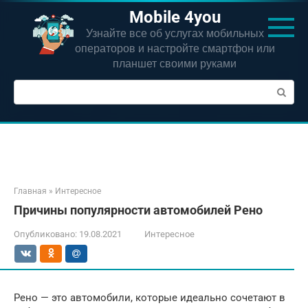
Перейти
Mobile 4you
к
Узнайте все об услугах мобильных
контенту
операторов и настройте смартфон или
планшет своими руками
Поиск:
Главная
»
Интересное
Причины популярности автомобилей Рено
Опубликовано:
19.08.2021
Интересное
Рено — это автомобили, которые идеально сочетают в