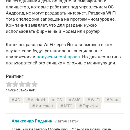
На сегодняшний день обладатели смартфонов и
планшетов, которые работают под управлением ОС
Андроид, не могут раздавать интернет. Раздача Wi-Fi
Yota с телефона запрещена на программном уровне.
Компания заявляет, что для раздачи нужно
использовать фирменный модем или роутер.
Конечно, раздача Wi-Fi через Йота возможна в том
случае, если будут установлены специальные
приложения и
получены root-права
. Но для неопытных
пользователей это слишком сложные манипуляции.
Рейтинг
( Пока оценок нет )
4G
Android
IOS
SMS
Wi-Fi
Yota
Интернет
МТС
Тарифы
Александр Редькин
/ автор статьи
Главный редактор Mobile 4you. Слежу за новинками