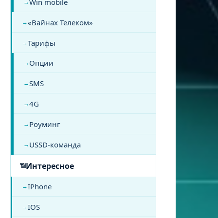
Win mobile
«Вайнах Телеком»
Тарифы
Опции
SMS
4G
Роуминг
USSD-команда
Интересное
IPhone
IOS