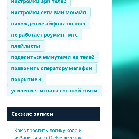
настройки apn теле2
настройки сети вин мобайл
нахождение айфона по imei
не работает роуминг мтс
плейлисты
поделиться минутами на теле2
позвонить оператору мегафон
покрытие 3
усиление сигнала сотовой связи
Свежие записи
Как упростить логику кода и
избавиться от if-else лесенок