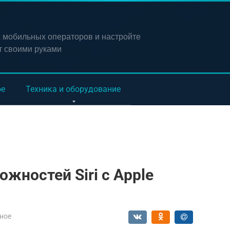
х мобильных операторов и настройте
т своими руками
ое
Техника и оборудование
жностей Siri с Apple
ное