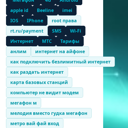
"Мегафон"
4G
Android
apple id
Beeline
imei
IOS
IPhone
root права
rt.ru/payment
SMS
Wi-Fi
Интернет
МТС
Тарифы
анлим
интернет на айфоне
как подключить безлимитный интернет
как раздать интернет
карта базовых станций
компьютер не видит модем
мегафон м
мелодия вместо гудка мегафон
метро вай фай вход