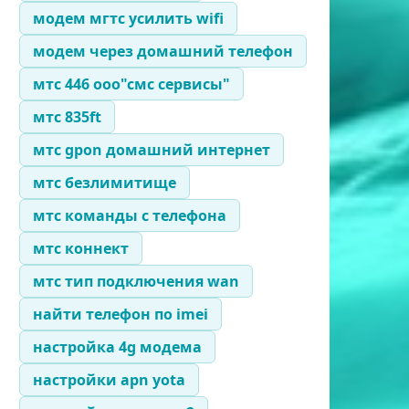
модем мгтс усилить wifi
модем через домашний телефон
мтс 446 ооо"смс сервисы"
мтс 835ft
мтс gpon домашний интернет
мтс безлимитище
мтс команды с телефона
мтс коннект
мтс тип подключения wan
найти телефон по imei
настройка 4g модема
настройки apn yota