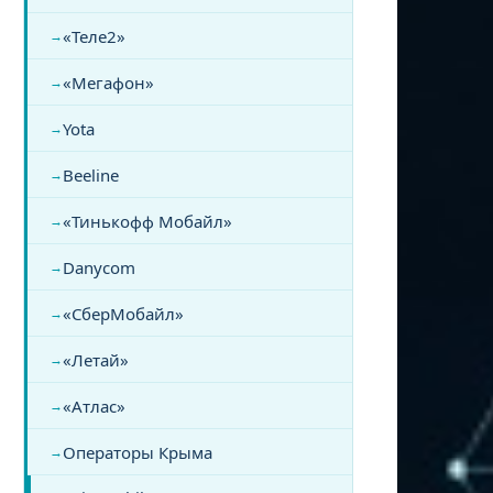
«Теле2»
«Мегафон»
Yota
Beeline
«Тинькофф Мобайл»
Danycom
«СберМобайл»
«Летай»
«Атлас»
Операторы Крыма