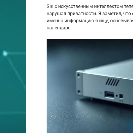
Siri с искусственным интеллектом теп
нарушая приватности. Я заметил, что
именно информацию я ищу, основывая
календаре.