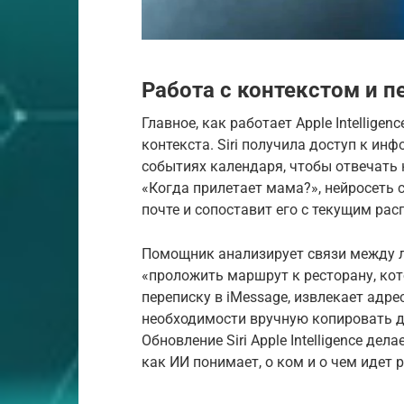
Работа с контекстом и
Главное, как работает Apple Intellige
контекста. Siri получила доступ к ин
событиях календаря, чтобы отвечать 
«Когда прилетает мама?», нейросеть
почте и сопоставит его с текущим ра
Помощник анализирует связи между л
«проложить маршрут к ресторану, кот
переписку в iMessage, извлекает адре
необходимости вручную копировать 
Обновление Siri Apple Intelligence де
как ИИ понимает, о ком и о чем идет р