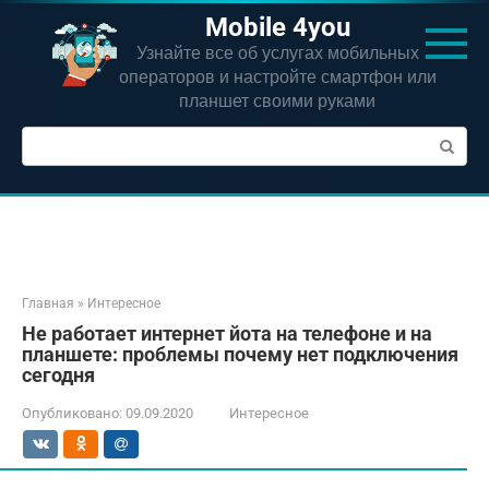
Перейти
Mobile 4you
к
Узнайте все об услугах мобильных
контенту
операторов и настройте смартфон или
планшет своими руками
Поиск:
Главная
»
Интересное
Не работает интернет йота на телефоне и на
планшете: проблемы почему нет подключения
сегодня
Опубликовано:
09.09.2020
Интересное