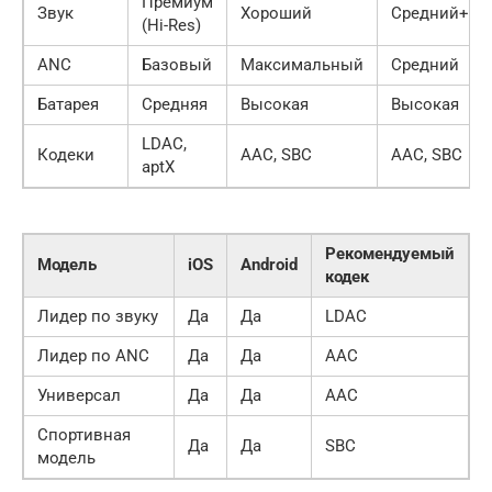
Премиум
Звук
Хороший
Средний+
(Hi-Res)
ANC
Базовый
Максимальный
Средний
Батарея
Средняя
Высокая
Высокая
LDAC,
Кодеки
AAC, SBC
AAC, SBC
aptX
Рекомендуемый
Модель
iOS
Android
кодек
Лидер по звуку
Да
Да
LDAC
Лидер по ANC
Да
Да
AAC
Универсал
Да
Да
AAC
Спортивная
Да
Да
SBC
модель