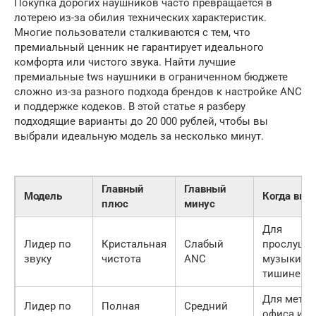
Покупка дорогих наушников часто превращается в
лотерею из-за обилия технических характеристик.
Многие пользователи сталкиваются с тем, что
премиальный ценник не гарантирует идеального
комфорта или чистого звука. Найти лучшие
премиальные tws наушники в ограниченном бюджете
сложно из-за разного подхода брендов к настройке ANC
и поддержке кодеков. В этой статье я разберу
подходящие варианты до 20 000 рублей, чтобы вы
выбрали идеальную модель за несколько минут.
Главный
Главный
Модель
Когда выб
плюс
минус
Для
Лидер по
Кристальная
Слабый
прослуши
звуку
чистота
ANC
музыки в
тишине
Для метро
Лидер по
Полная
Средний
офиса и