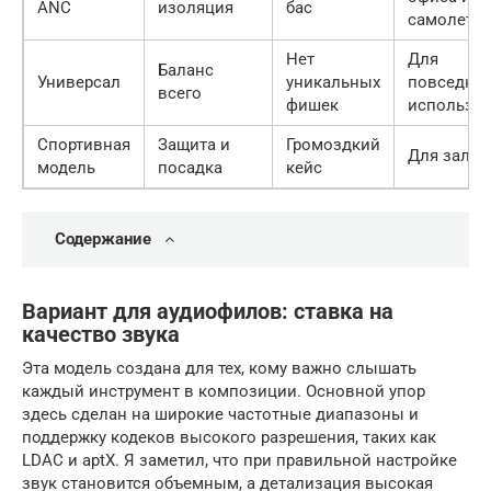
ANC
изоляция
бас
самолето
Нет
Для
Баланс
Универсал
уникальных
повседне
всего
фишек
использо
Спортивная
Защита и
Громоздкий
Для зала и
модель
посадка
кейс
Содержание
Вариант для аудиофилов: ставка на
качество звука
Эта модель создана для тех, кому важно слышать
каждый инструмент в композиции. Основной упор
здесь сделан на широкие частотные диапазоны и
поддержку кодеков высокого разрешения, таких как
LDAC и aptX. Я заметил, что при правильной настройке
звук становится объемным, а детализация высокая