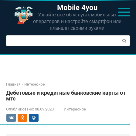
Перейти
Mobile 4you
к
Узнайте все об услугах мобильных
контенту
операторов и настройте смартфон или
планшет своими руками
Поиск:
Главная
»
Интересное
Дебетовые и кредитные банковские карты от
мтс
Опубликовано:
08.09.2020
Интересное