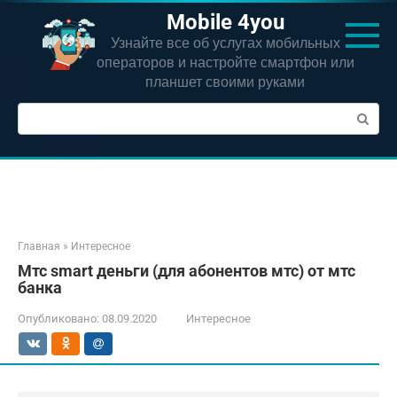
Перейти
Mobile 4you
к
Узнайте все об услугах мобильных
контенту
операторов и настройте смартфон или
планшет своими руками
Поиск:
Главная
»
Интересное
Мтс smart деньги (для абонентов мтс) от мтс
банка
Опубликовано:
08.09.2020
Интересное