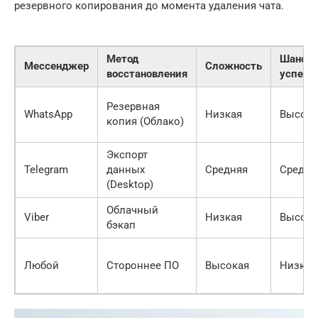
резервного копирования до момента удаления чата.
Метод
Шанс н
Мессенджер
Сложность
восстановления
успех
Резервная
WhatsApp
Низкая
Высок
копия (Облако)
Экспорт
Telegram
данных
Средняя
Средни
(Desktop)
Облачный
Viber
Низкая
Высок
бэкап
Любой
Стороннее ПО
Высокая
Низкий