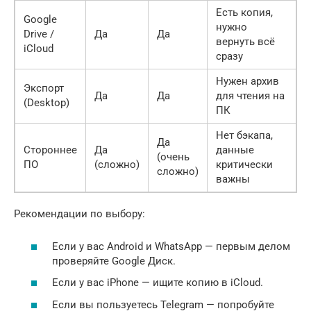
Есть копия,
Google
нужно
Drive /
Да
Да
вернуть всё
iCloud
сразу
Нужен архив
Экспорт
Да
Да
для чтения на
(Desktop)
ПК
Нет бэкапа,
Да
Стороннее
Да
данные
(очень
ПО
(сложно)
критически
сложно)
важны
Рекомендации по выбору:
Если у вас Android и WhatsApp — первым делом
проверяйте Google Диск.
Если у вас iPhone — ищите копию в iCloud.
Если вы пользуетесь Telegram — попробуйте