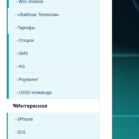
Win mobile
«Вайнах Телеком»
Тарифы
Опции
SMS
4G
Роуминг
USSD-команда
Интересное
IPhone
IOS