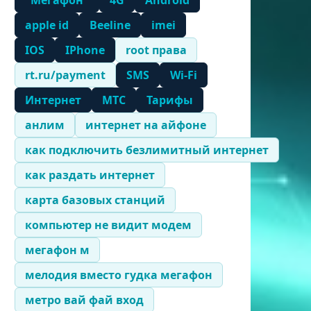
"Мегафон"
4G
Android
apple id
Beeline
imei
IOS
IPhone
root права
rt.ru/payment
SMS
Wi-Fi
Интернет
МТС
Тарифы
анлим
интернет на айфоне
как подключить безлимитный интернет
как раздать интернет
карта базовых станций
компьютер не видит модем
мегафон м
мелодия вместо гудка мегафон
метро вай фай вход