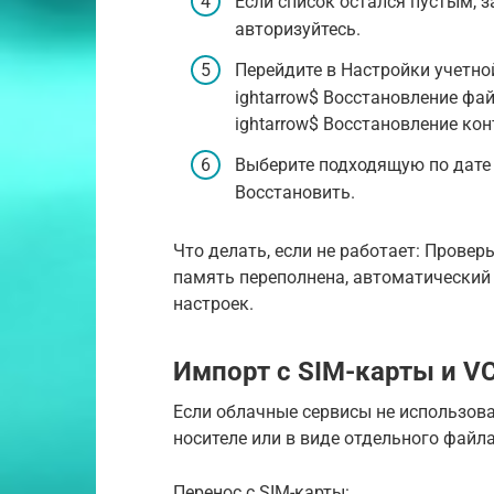
Если список остался пустым, з
авторизуйтесь.
Перейдите в Настройки учетно
ightarrow$ Восстановление фа
ightarrow$ Восстановление кон
Выберите подходящую по дате
Восстановить.
Что делать, если не работает: Проверь
память переполнена, автоматический 
настроек.
Импорт с SIM-карты и V
Если облачные сервисы не использов
носителе или в виде отдельного файла
Перенос с SIM-карты: