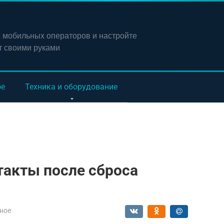
х мобильных операторов и настройте
т своими руками
ое
Техника и оборудование
такты после сброса
ное