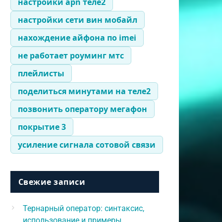
настройки apn теле2
настройки сети вин мобайл
нахождение айфона по imei
не работает роуминг мтс
плейлисты
поделиться минутами на теле2
позвонить оператору мегафон
покрытие 3
усиление сигнала сотовой связи
Свежие записи
Тернарный оператор: синтаксис,
использование и примеры