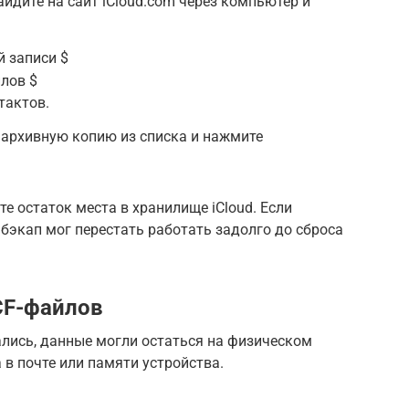
айдите на сайт iCloud.com через компьютер и
й записи $
йлов $
тактов.
 архивную копию из списка и нажмите
те остаток места в хранилище iCloud. Если
бэкап мог перестать работать задолго до сброса
CF-файлов
ались, данные могли остаться на физическом
 в почте или памяти устройства.