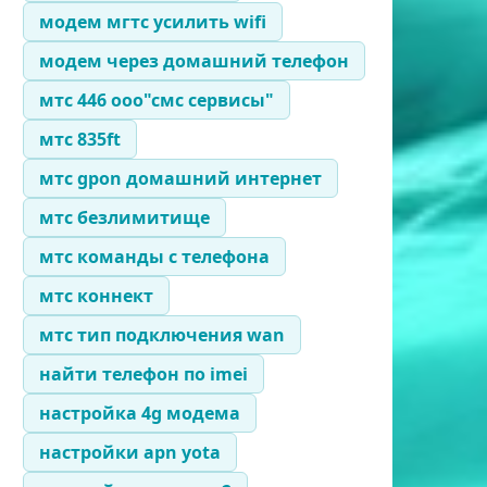
модем мгтс усилить wifi
модем через домашний телефон
мтс 446 ооо"смс сервисы"
мтс 835ft
мтс gpon домашний интернет
мтс безлимитище
мтс команды с телефона
мтс коннект
мтс тип подключения wan
найти телефон по imei
настройка 4g модема
настройки apn yota