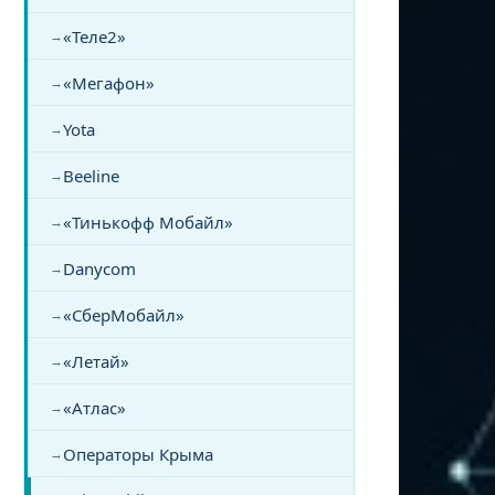
«Теле2»
«Мегафон»
Yota
Beeline
«Тинькофф Мобайл»
Danycom
«СберМобайл»
«Летай»
«Атлас»
Операторы Крыма