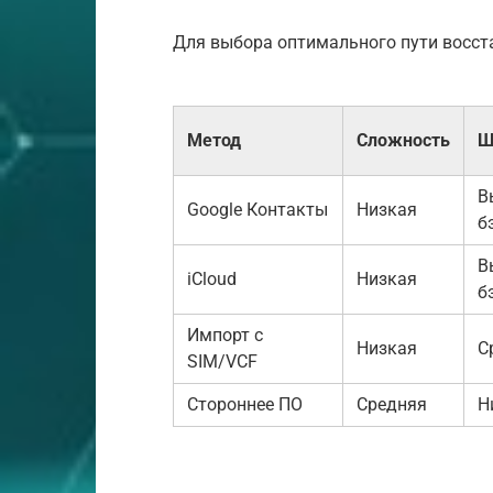
Для выбора оптимального пути восст
Метод
Сложность
Ш
В
Google Контакты
Низкая
б
В
iCloud
Низкая
б
Импорт с
Низкая
С
SIM/VCF
Стороннее ПО
Средняя
Н