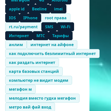
"Мегафон"
4G
Android
apple id
Beeline
imei
IOS
IPhone
root права
rt.ru/payment
SMS
Wi-Fi
Интернет
МТС
Тарифы
анлим
интернет на айфоне
как подключить безлимитный интернет
как раздать интернет
карта базовых станций
компьютер не видит модем
мегафон м
мелодия вместо гудка мегафон
метро вай фай вход