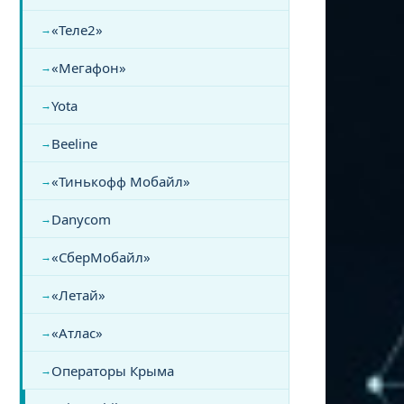
«Теле2»
«Мегафон»
Yota
Beeline
«Тинькофф Мобайл»
Danycom
«СберМобайл»
«Летай»
«Атлас»
Операторы Крыма