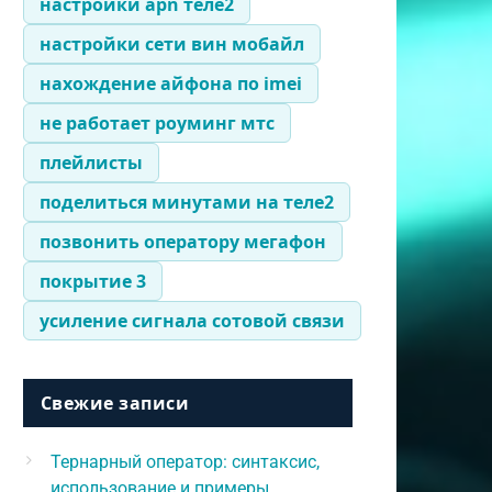
настройки apn теле2
настройки сети вин мобайл
нахождение айфона по imei
не работает роуминг мтс
плейлисты
поделиться минутами на теле2
позвонить оператору мегафон
покрытие 3
усиление сигнала сотовой связи
Свежие записи
Тернарный оператор: синтаксис,
использование и примеры