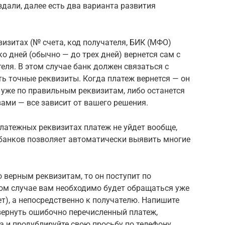
оздали, далее есть два варианта развития
визитах (№ счета, код получателя, БИК (МФО)
ько дней (обычно — до трех дней) вернется сам с
еля. В этом случае банк должен связаться с
нать точные реквизиты. Когда платеж вернется — он
 уже по правильным реквизитам, либо останется
вами — все зависит от вашего решения.
платежных реквизитах платеж не уйдет вообще,
банков позволяет автоматически выявить многие
о верным реквизитам, то он поступит по
том случае вам необходимо будет обращаться уже
ет), а непосредственно к получателю. Напишите
вернуть ошибочно перечисленный платеж,
а и продублируйте свою просьбу по телефону.