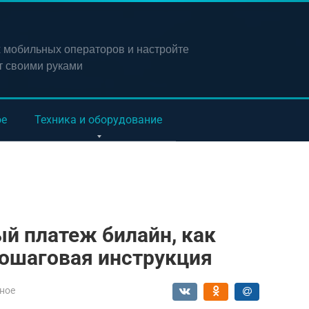
х мобильных операторов и настройте
т своими руками
ое
Техника и оборудование
й платеж билайн, как
пошаговая инструкция
ное