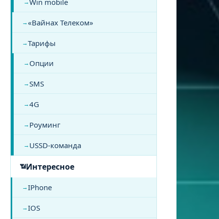
Win mobile
«Вайнах Телеком»
Тарифы
Опции
SMS
4G
Роуминг
USSD-команда
Интересное
IPhone
IOS