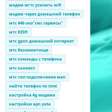
модем мгтс усилить wifi
модем через домашний телефон
мтс 446 ооо"смс сервисы"
мтс 835ft
мтс gpon домашний интернет
мтс безлимитище
мтс команды с телефона
мтс коннект
мтс тип подключения wan
найти телефон по imei
настройка 4g модема
настройки apn yota