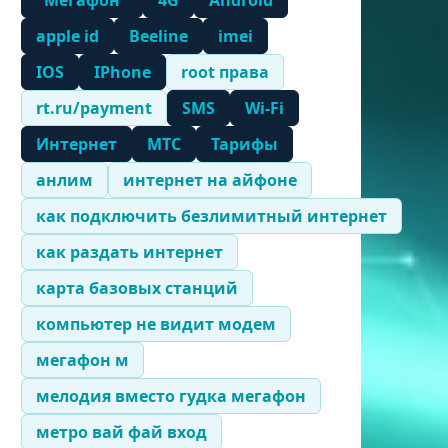
"Мегафон"
4G
Android
apple id
Beeline
imei
IOS
IPhone
root права
rt.ru/payment
SMS
Wi-Fi
Интернет
МТС
Тарифы
анлим
интернет на айфоне
как подключить безлимитный интернет
как раздать интернет
карта базовых станций
компьютер не видит модем
мегафон м
мелодия вместо гудка мегафон
метро вай фай вход