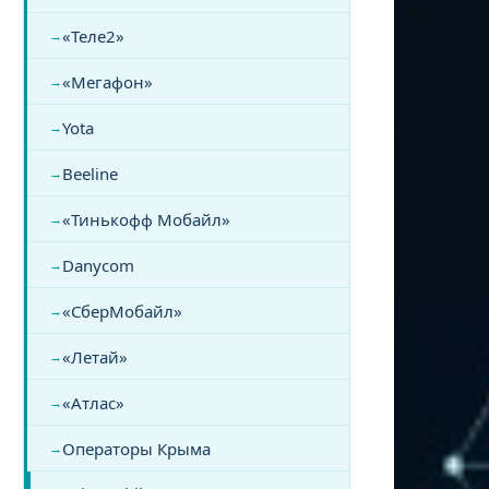
«Теле2»
«Мегафон»
Yota
Beeline
«Тинькофф Мобайл»
Danycom
«СберМобайл»
«Летай»
«Атлас»
Операторы Крыма