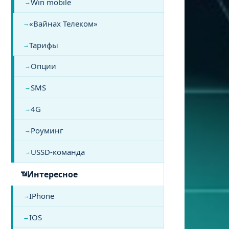
Win mobile
«Вайнах Телеком»
Тарифы
Опции
SMS
4G
Роуминг
USSD-команда
Интересное
IPhone
IOS