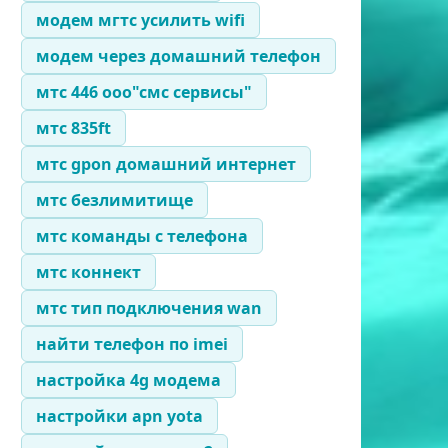
модем мгтс усилить wifi
модем через домашний телефон
мтс 446 ооо"смс сервисы"
мтс 835ft
мтс gpon домашний интернет
мтс безлимитище
мтс команды с телефона
мтс коннект
мтс тип подключения wan
найти телефон по imei
настройка 4g модема
настройки apn yota