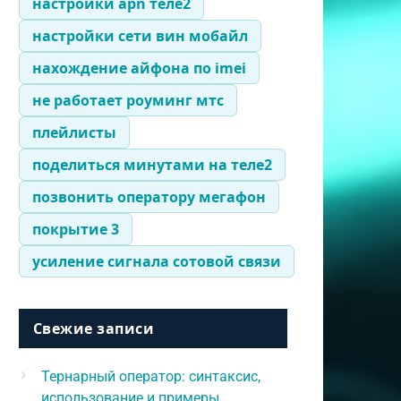
настройки apn теле2
настройки сети вин мобайл
нахождение айфона по imei
не работает роуминг мтс
плейлисты
поделиться минутами на теле2
позвонить оператору мегафон
покрытие 3
усиление сигнала сотовой связи
Свежие записи
Тернарный оператор: синтаксис,
использование и примеры