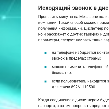
Исходящий звонок в ди
Проверить минуты на Мегафоне польз
компании. Такой способ можно примен
получения информации. Диспетчер по
но и расскажет о других тарифах и д
параметры, следует набрать такие ва
на телефоне набирается конта
звонок в пределах страны;
можно применить телефонный к
бесплатно;
если пользователь находится 
для связи 89261110500.
Когда соединение с диспетчером буде
паспорта, а затем попросить предост