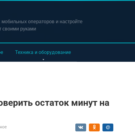
х мобильных операторов и настройте
т своими руками
ое
Техника и оборудование
верить остаток минут на
ное