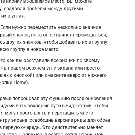
те иконку в желаемое место. Вы можете
у, создавая пробелы между другими
их в углах.
 Если нужно переместить несколько значков
рвый значок, пока он не начнет перемещаться,
есь других значков, чтобы добавить их в группу.
всю группу в новое место.
го как вы расставили все значки по своему
» в правом верхнем углу экрана или просто
лях с кнопкой) или смахните вверх от нижнего
нопки Home).
ервые попробовал эту функцию после обновления
придумывать обходные пути с виджетами, чтобы
 я могу просто взять и перетащить часто
нтру экрана, освободив верхние ряды для обоев
 в первую очередь. Это действительно меняет
анства. Например, я всегда хотел, чтобы мои