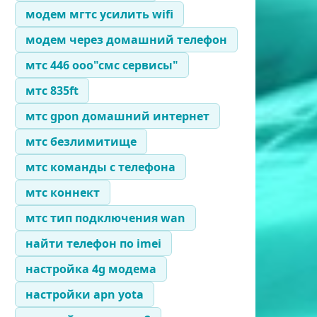
модем мгтс усилить wifi
модем через домашний телефон
мтс 446 ооо"смс сервисы"
мтс 835ft
мтс gpon домашний интернет
мтс безлимитище
мтс команды с телефона
мтс коннект
мтс тип подключения wan
найти телефон по imei
настройка 4g модема
настройки apn yota