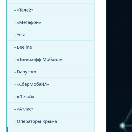
«Теле2»
«Мегафон»
Yota
Beeline
«Тинькофф Мобайл»
Danycom
«СберМобайл»
«Летай»
«Атлас»
Операторы Крыма