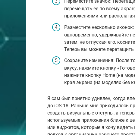
Переместите значок: Перетащи
перемещать ее по всему экран
приложениями или располагая 
Разместите несколько иконок:
одновременно, удерживайте пе
затем, не отпуская его, коснит
Теперь вы можете перетащить 
Сохраните изменения: После то
вкусу, нажмите кнопку «Готово
нажмите кнопку Home (на моде
края экрана (на моделях без к
Я сам был приятно удивлен, когда вп
до iOS 18. Раньше мне приходилось 
создать визуальные отступы, а теперь
используемые приложения ближе к це
или виджетов, которые я хочу видеть
подход к организации рабочего простр