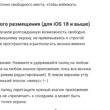
аточно свободного места, чтобы избежать
го размещения (для iOS 18 и выше)
олучили долгожданную возможность свободно
машнему экрану, не привязываясь к строгой
ые пространства и располагать иконки именно
вания: Нажмите и удерживайте палец на любом
и на любом значке приложения, пока все иконки
в режим редактирования). В левом верхнем углу
нький значок «минус» (–).
я палец, перетащите нужный значок приложения.
а не «прилипает» к соседним, а может быть
точке экрана.