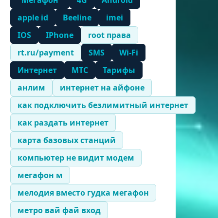
"Мегафон"
4G
Android
apple id
Beeline
imei
IOS
IPhone
root права
rt.ru/payment
SMS
Wi-Fi
Интернет
МТС
Тарифы
анлим
интернет на айфоне
как подключить безлимитный интернет
как раздать интернет
карта базовых станций
компьютер не видит модем
мегафон м
мелодия вместо гудка мегафон
метро вай фай вход