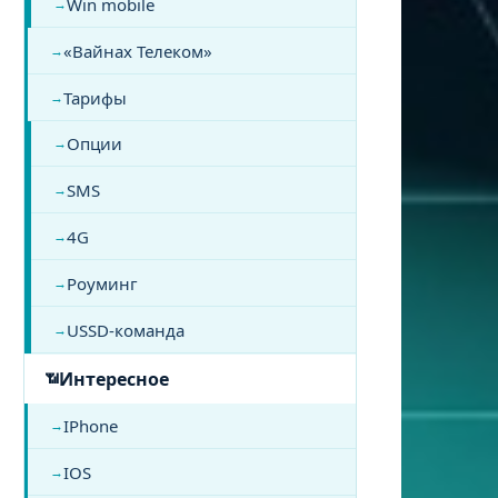
Win mobile
«Вайнах Телеком»
Тарифы
Опции
SMS
4G
Роуминг
USSD-команда
Интересное
IPhone
IOS