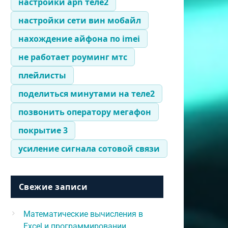
настройки apn теле2
настройки сети вин мобайл
нахождение айфона по imei
не работает роуминг мтс
плейлисты
поделиться минутами на теле2
позвонить оператору мегафон
покрытие 3
усиление сигнала сотовой связи
Свежие записи
Математические вычисления в
Excel и программировании