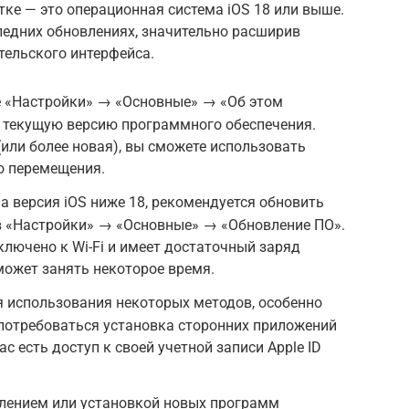
тке — это операционная система iOS 18 или выше.
ледних обновлениях, значительно расширив
ельского интерфейса.
е «Настройки» → «Основные» → «Об этом
е текущую версию программного обеспечения.
 (или более новая), вы сможете использовать
о перемещения.
а версия iOS ниже 18, рекомендуется обновить
 в «Настройки» → «Основные» → «Обновление ПО».
ключено к Wi-Fi и имеет достаточный заряд
может занять некоторое время.
я использования некоторых методов, особенно
 потребоваться установка сторонних приложений
вас есть доступ к своей учетной записи Apple ID
влением или установкой новых программ