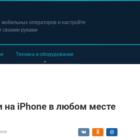
х мобильных операторов и настройте
т своими руками
ое
Техника и оборудование
и на iPhone в любом месте
ное