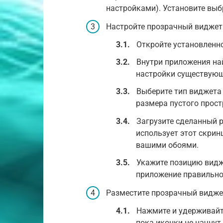
настройками). Установите выб
Настройте прозрачный виджет
Откройте установленн
Внутри приложения на
настройки существующ
Выберите тип виджета 
размера пустого прост
Загрузите сделанный 
использует этот скрин
вашими обоями.
Укажите позицию видже
приложение правильно
Разместите прозрачный видже
Нажмите и удерживайт
пока иконки не начнут