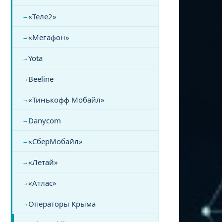
«Теле2»
«Мегафон»
Yota
Beeline
«Тинькофф Мобайл»
Danycom
«СберМобайл»
«Летай»
«Атлас»
Операторы Крыма