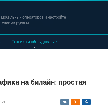
х мобильных операторов и настройте
т своими руками
ое
Техника и оборудование
афика на билайн: простая
ное