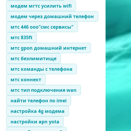
модем мгтс усилить wifi
модем через домашний телефон
мтс 446 ооо"смс сервисы"
мтс 835ft
мтс gpon домашний интернет
мтс безлимитище
мтс команды с телефона
мтс коннект
мтс тип подключения wan
найти телефон по imei
настройка 4g модема
настройки apn yota