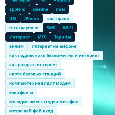
"Мегафон"
4G
Android
apple id
Beeline
imei
IOS
IPhone
root права
rt.ru/payment
SMS
Wi-Fi
Интернет
МТС
Тарифы
анлим
интернет на айфоне
как подключить безлимитный интернет
как раздать интернет
карта базовых станций
компьютер не видит модем
мегафон м
мелодия вместо гудка мегафон
метро вай фай вход