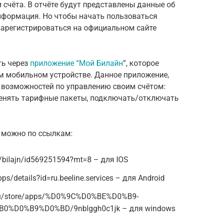
 счёта. В отчёте будут представлены данные об
информация. Но чтобы начать пользоваться
зарегистрироваться на официальном сайте
ть через
приложение “Мой Билайн
”, которое
ём мобильном устройстве. Данное приложение,
о возможностей по управлению своим счётом:
менять тарифные пакеты, подключать/отключать
 можно по ссылкам:
p/bilajn/id569251594?mt=8 – для IOS
ps/details?id=ru.beeline.services – для Android
u-ru/store/apps/%D0%9C%D0%BE%D0%B9-
%D0%B9%D0%BD/9nblggh0c1jk – для windows