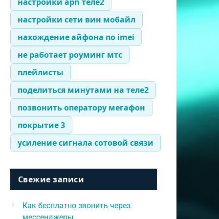
настройки apn теле2
настройки сети вин мобайл
нахождение айфона по imei
не работает роуминг мтс
плейлисты
поделиться минутами на теле2
позвонить оператору мегафон
покрытие 3
усиление сигнала сотовой связи
Свежие записи
Как бесплатно звонить через
мессенджеры