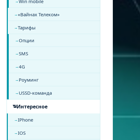
Win mobile
«Вайнах Телеком»
Тарифы
Опции
SMS
4G
Роуминг
USSD-команда
Интересное
IPhone
IOS