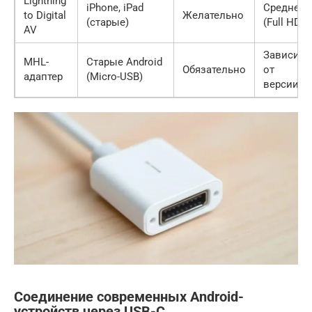
Lightning
iPhone, iPad
Среднее
to Digital
Желательно
(старые)
(Full HD)
AV
Зависит
MHL-
Старые Android
Обязательно
от
адаптер
(Micro-USB)
версии
Соединение современных Android-
устройств через USB-C