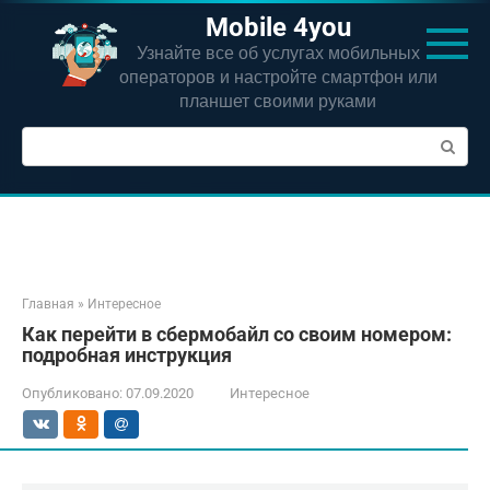
Перейти
Mobile 4you
к
Узнайте все об услугах мобильных
контенту
операторов и настройте смартфон или
планшет своими руками
Поиск:
Главная
»
Интересное
Как перейти в сбермобайл со своим номером:
подробная инструкция
Опубликовано:
07.09.2020
Интересное