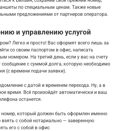
ься к Билайн, сохранив свой прежний номер,
ланшеты по специальным ценам. Также новые
льными предложениями от партнеров оператора.
нию и управлению услугой
ром? Легко и просто! Вас оформят всего лишь за
ийти со своим паспортом в офис, написать
ым номером. На третий день, если у вас на счету
т сообщение с суммой долга, которую необходимо
ня (с времени подачи заявки).
домление с датой и временем перехода. Ну, а в
жное время. Всё произойдёт автоматически и ваш
елефона останется.
о номер, который должен быть оформлен именно
но взять с собой нотариально — заверенную
ять его с собой в офис