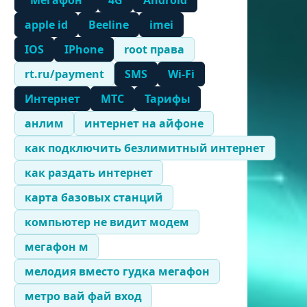
"Мегафон"
4G
Android
apple id
Beeline
imei
IOS
IPhone
root права
rt.ru/payment
SMS
Wi-Fi
Интернет
МТС
Тарифы
анлим
интернет на айфоне
как подключить безлимитный интернет
как раздать интернет
карта базовых станций
компьютер не видит модем
мегафон м
мелодия вместо гудка мегафон
метро вай фай вход