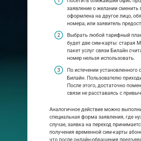
Посетить ближайший офис про
заявление о желании сменить 
оформлена на другое лицо, об
номера, или заявитель предос
Выбрать любой тарифный план
будет две сим-карты: старая М
пакет услуг связи Билайн счит
номер нельзя использовать.
По истечении установленного 
Билайн. Пользователю приход
После этого, достаточно поме
связи не расставаясь с прив
Аналогичное действие можно выполни
специальная форма заявления, где ну
случае, заявка на переход принимает
получения временной сим-карты абоне
что после онлайн-обращения предъявл