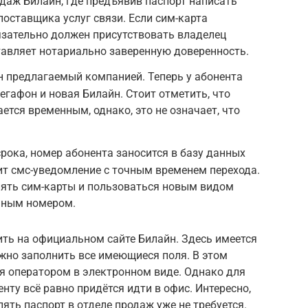
даж Билайн, где предъявив паспорт написать
поставщика услуг связи. Если сим-карта
язательно должен присутствовать владелец
тавляет нотариально заверенную доверенность.
 предлагаемый компанией. Теперь у абонента
егафон и новая Билайн. Стоит отметить, что
ается временным, однако, это не означает, что
срока, номер абонента заносится в базу данных
ит смс-уведомление с точным временем перехода.
нять сим-карты и пользоваться новым видом
ычным номером.
ть на официальном сайте Билайн. Здесь имеется
жно заполнить все имеющиеся поля. В этом
ся оператором в электронном виде. Однако для
нту всё равно придётся идти в офис. Интересно,
ять паспорт в отделе продаж уже не требуется.