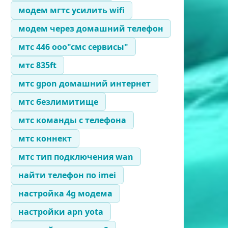
модем мгтс усилить wifi
модем через домашний телефон
мтс 446 ооо"смс сервисы"
мтс 835ft
мтс gpon домашний интернет
мтс безлимитище
мтс команды с телефона
мтс коннект
мтс тип подключения wan
найти телефон по imei
настройка 4g модема
настройки apn yota