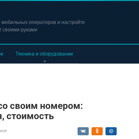
х мобильных операторов и настройте
т своими руками
ое
Техника и оборудование
 со своим номером:
, стоимость
ное