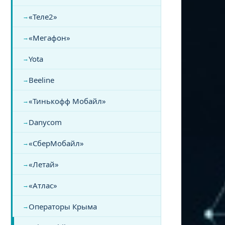
«Теле2»
«Мегафон»
Yota
Beeline
«Тинькофф Мобайл»
Danycom
«СберМобайл»
«Летай»
«Атлас»
Операторы Крыма