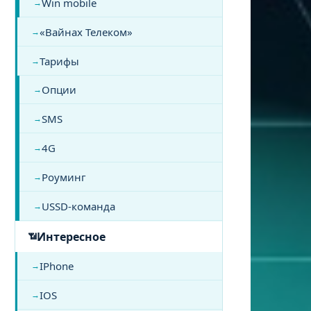
Win mobile
«Вайнах Телеком»
Тарифы
Опции
SMS
4G
Роуминг
USSD-команда
Интересное
IPhone
IOS