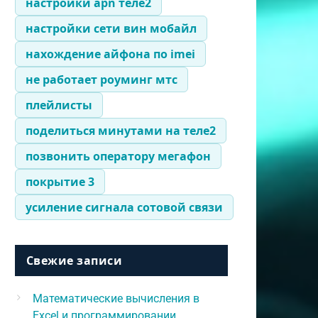
настройки apn теле2
настройки сети вин мобайл
нахождение айфона по imei
не работает роуминг мтс
плейлисты
поделиться минутами на теле2
позвонить оператору мегафон
покрытие 3
усиление сигнала сотовой связи
Свежие записи
Математические вычисления в
Excel и программировании