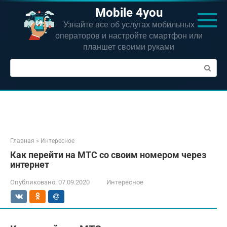
Перейти
Mobile 4you
к
Узнайте все об услугах мобильных
контенту
операторов и настройте смартфон или
планшет своими руками
Поиск:
Главная
»
Интересное
Как перейти на МТС со своим номером через
интернет
Опубликовано:
07.09.2020
Интересное