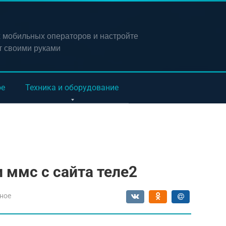
х мобильных операторов и настройте
т своими руками
ое
Техника и оборудование
 ммс с сайта теле2
ное