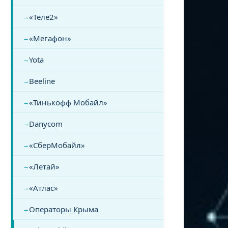
«Теле2»
«Мегафон»
Yota
Beeline
«Тинькофф Мобайл»
Danycom
«СберМобайл»
«Летай»
«Атлас»
Операторы Крыма