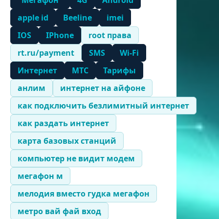
"Мегафон"
4G
Android
apple id
Beeline
imei
IOS
IPhone
root права
rt.ru/payment
SMS
Wi-Fi
Интернет
МТС
Тарифы
анлим
интернет на айфоне
как подключить безлимитный интернет
как раздать интернет
карта базовых станций
компьютер не видит модем
мегафон м
мелодия вместо гудка мегафон
метро вай фай вход