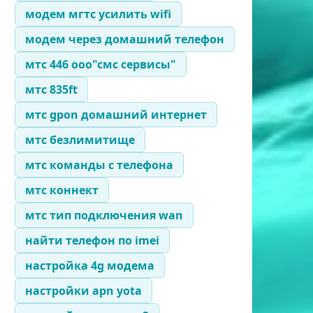
модем мгтс усилить wifi
модем через домашний телефон
мтс 446 ооо"смс сервисы"
мтс 835ft
мтс gpon домашний интернет
мтс безлимитище
мтс команды с телефона
мтс коннект
мтс тип подключения wan
найти телефон по imei
настройка 4g модема
настройки apn yota