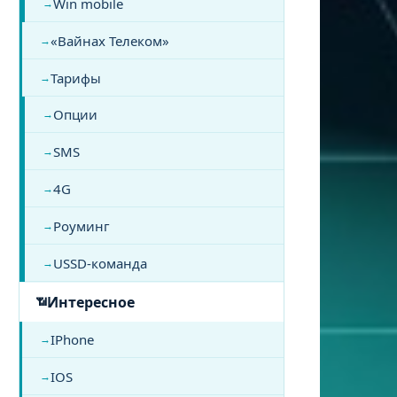
Win mobile
«Вайнах Телеком»
Тарифы
Опции
SMS
4G
Роуминг
USSD-команда
Интересное
IPhone
IOS