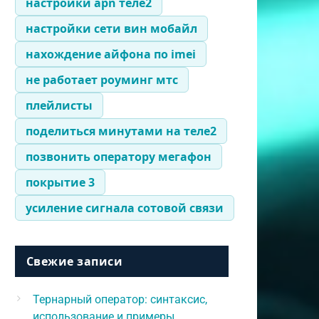
настройки apn теле2
настройки сети вин мобайл
нахождение айфона по imei
не работает роуминг мтс
плейлисты
поделиться минутами на теле2
позвонить оператору мегафон
покрытие 3
усиление сигнала сотовой связи
Свежие записи
Тернарный оператор: синтаксис,
использование и примеры